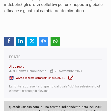
indebolirà gli sforzi collettivi per una risposta globale
efficace e giusta al cambiamento climatico.
FONTE
Al Jazeera
di Hamza Hamouchene
29 Novembre, 2021
www.aljazeera.com/opinions/2021/11/20/green-hydrogen-the-new-scramble-for-north-africa
La fonte rappresenta lo spunto dal quale "qb" ha selezionato gli
elementi ritenuti più rilevanti.
quotedbusiness.com
è una testata indipendente nata nel 2018