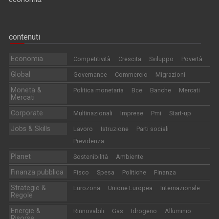
contenuti
Economia
Competitività
Crescita
Sviluppo
Povertà
Global
Governance
Commercio
Migrazioni
Moneta &
Politica monetaria
Bce
Banche
Mercati
Mercati
Corporate
Multinazionali
Imprese
Pmi
Start-up
Jobs & Skills
Lavoro
Istruzione
Parti sociali
Previdenza
Planet
Sostenibilità
Ambiente
Finanza pubblica
Fisco
Spesa
Politiche
Finanza
Strategie &
Eurozona
Unione Europea
Internazionale
Regole
Energie &
Rinnovabili
Gas
Idrogeno
Alluminio
Risorse