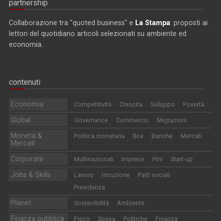
partnership
Collaborazione tra "quoted business" e
La Stampa
: proposti ai
lettori del quotidiano articoli selezionati su ambiente ed
economia.
contenuti
Economia
Competitività
Crescita
Sviluppo
Povertà
Global
Governance
Commercio
Migrazioni
Moneta &
Politica monetaria
Bce
Banche
Mercati
Mercati
Corporate
Multinazionali
Imprese
Pmi
Start-up
Jobs & Skills
Lavoro
Istruzione
Parti sociali
Previdenza
Planet
Sostenibilità
Ambiente
Finanza pubblica
Fisco
Spesa
Politiche
Finanza