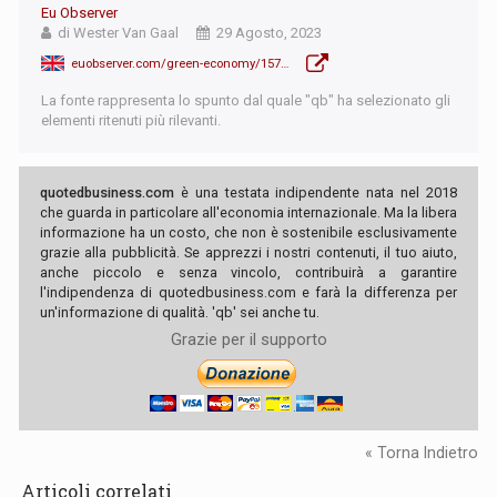
Eu Observer
di Wester Van Gaal
29 Agosto, 2023
euobserver.com/green-economy/157364
La fonte rappresenta lo spunto dal quale "qb" ha selezionato gli
elementi ritenuti più rilevanti.
quotedbusiness.com
è una testata indipendente nata nel 2018
che guarda in particolare all'economia internazionale. Ma la libera
informazione ha un costo, che non è sostenibile esclusivamente
grazie alla pubblicità. Se apprezzi i nostri contenuti, il tuo aiuto,
anche piccolo e senza vincolo, contribuirà a garantire
l'indipendenza di quotedbusiness.com e farà la differenza per
un'informazione di qualità. 'qb' sei anche tu.
Grazie per il supporto
« Torna Indietro
Articoli correlati