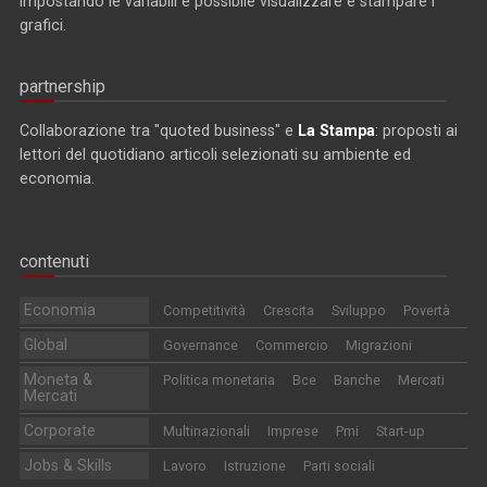
impostando le variabili è possibile visualizzare e stampare i
grafici.
partnership
Collaborazione tra "quoted business" e
La Stampa
: proposti ai
lettori del quotidiano articoli selezionati su ambiente ed
economia.
contenuti
Economia
Competitività
Crescita
Sviluppo
Povertà
Global
Governance
Commercio
Migrazioni
Moneta &
Politica monetaria
Bce
Banche
Mercati
Mercati
Corporate
Multinazionali
Imprese
Pmi
Start-up
Jobs & Skills
Lavoro
Istruzione
Parti sociali