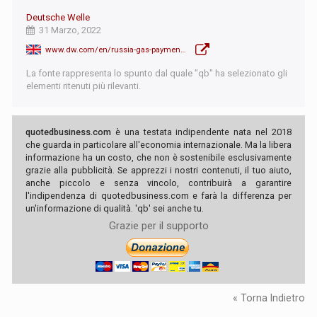
Deutsche Welle
31 Marzo, 2022
www.dw.com/en/russia-gas-payments-must-be-made-via-russian-bank-accounts/a-61319393
La fonte rappresenta lo spunto dal quale "qb" ha selezionato gli
elementi ritenuti più rilevanti.
quotedbusiness.com
è una testata indipendente nata nel 2018
che guarda in particolare all'economia internazionale. Ma la libera
informazione ha un costo, che non è sostenibile esclusivamente
grazie alla pubblicità. Se apprezzi i nostri contenuti, il tuo aiuto,
anche piccolo e senza vincolo, contribuirà a garantire
l'indipendenza di quotedbusiness.com e farà la differenza per
un'informazione di qualità. 'qb' sei anche tu.
Grazie per il supporto
« Torna Indietro