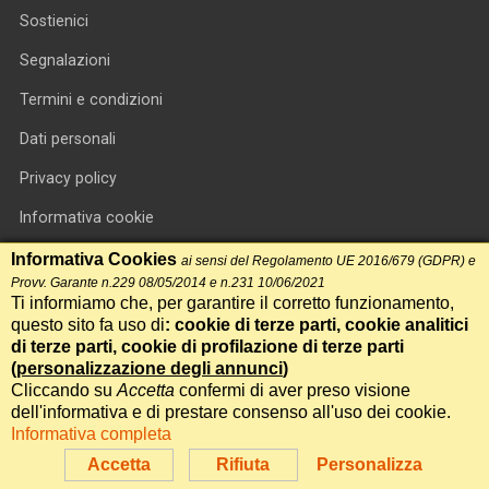
Sostienici
Segnalazioni
Termini e condizioni
Dati personali
Privacy policy
Informativa cookie
RSS feed
Informativa Cookies
ai sensi del Regolamento UE 2016/679 (GDPR) e
Provv. Garante n.229 08/05/2014 e n.231 10/06/2021
RSS Top News
Ti informiamo che, per garantire il corretto funzionamento,
questo sito fa uso di
: cookie di terze parti, cookie analitici
Contatti
di terze parti, cookie di profilazione di terze parti
(
personalizzazione degli annunci
)
Cliccando su
Accetta
confermi di aver preso visione
International Communication S.r.l. • P.IVA 14478081004 • Testata
dell'informativa e di prestare consenso all'uso dei cookie.
giornalistica n.191, reg. Tribunale di Roma del 14/12/2017
Informativa completa
Powered by
Itala
Accetta
Rifiuta
Personalizza