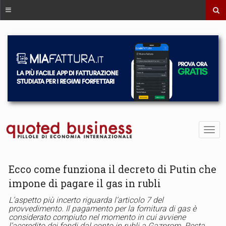
Ecco come funziona il decreto di Putin che
impone di pagare il gas in rubli
L’aspetto più incerto riguarda l’articolo 7 del
provvedimento. Il pagamento per la fornitura di gas è
considerato compiuto nel momento in cui avviene
l’accredito dei fondi dal conto in rubli a Gazprom. Resta