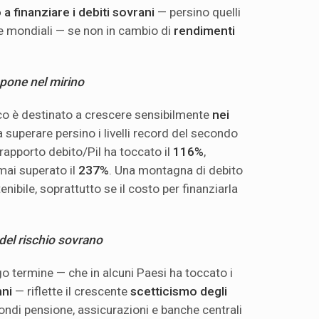
 a finanziare i debiti sovrani
— persino quelli
 mondiali — se non in cambio di
rendimenti
ppone nel mirino
ico è destinato a crescere sensibilmente
nei
a superare persino i livelli record del secondo
il rapporto debito/Pil ha toccato il
116%
,
mai superato il
237%
. Una montagna di debito
nibile, soprattutto se il costo per finanziarla
o del rischio sovrano
go termine — che in alcuni Paesi ha toccato i
nni
— riflette il crescente
scetticismo degli
fondi pensione, assicurazioni e banche centrali