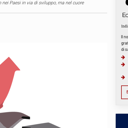
 nei Paesi in via di sviluppo, ma nel cuore
Indi
Il n
graf
di s
S