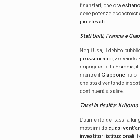
finanziari, che ora
esitano
delle potenze economiche
più elevati
.
Stati Uniti, Francia e Gia
Negli Usa, il debito pubbl
prossimi anni
, arrivando 
dopoguerra. In
Francia
, 
mentre il
Giappone
ha or
che sta diventando insoste
continuerà a salire.
Tassi in risalita: il ritorn
L’aumento dei tassi a lun
massimi da
quasi vent’a
investitori istituzionali
: 