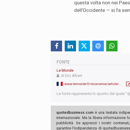
questa volta non nei Paesi
dell’Occidente — si fa sem
FONTE
Le Monde
di Eric Albert
www.lemonde.fr/economie/article/2025/06/06/la-flambee-des-taux-d-interet-de-long-terme-une-bombe-a-retardement-pour-le-financement-de-la-dette-des-etats_6610809_3234.html
La fonte rappresenta lo spunto dal quale "qb"
quotedbusiness.com
è una testata indipe
internazionale. Ma la libera informazione 
pubblicità. Se apprezzi i nostri contenuti
garantire l'indipendenza di quotedbusiness.