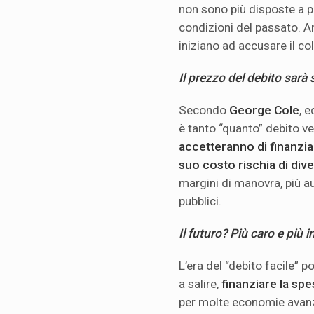
non sono più disposte a p
condizioni del passato.
iniziano ad accusare il co
Il prezzo del debito sarà 
Secondo
George Cole
, 
è tanto “quanto” debito 
accetteranno di finanzia
suo costo rischia di div
margini di manovra, più au
pubblici.
Il futuro? Più caro e più i
L’era del “debito facile” p
a salire,
finanziare la sp
per molte economie avanza