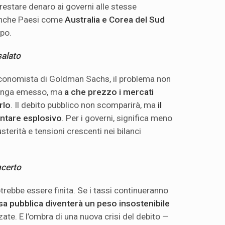
restare denaro ai governi alle stesse
 Anche Paesi come
Australia e Corea del Sud
lpo.
salato
economista di Goldman Sachs, il problema non
venga emesso, ma
a che prezzo i mercati
rlo
. Il debito pubblico non scomparirà, ma
il
entare esplosivo
. Per i governi, significa meno
sterità e tensioni crescenti nei bilanci
ncerto
otrebbe essere finita. Se i tassi continueranno
esa pubblica diventerà un peso insostenibile
te. E l’ombra di una nuova crisi del debito —