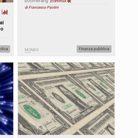
boomerang.
[continua
]
di Francesco Paolini
al
do
blica
Finanza pubblica
MONDO