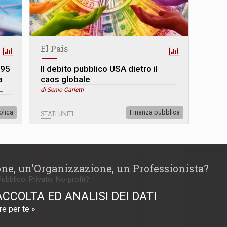
El Pais
095
Il debito pubblico USA dietro il
a
caos globale
L
di Senio Carletti
blica
Finanza pubblica
STATI UNITI
one, un'Organizzazione, un Professionista?
Pubblico, Privato, No-profit?
ACCOLTA ED ANALISI DEI DATI
e per te »