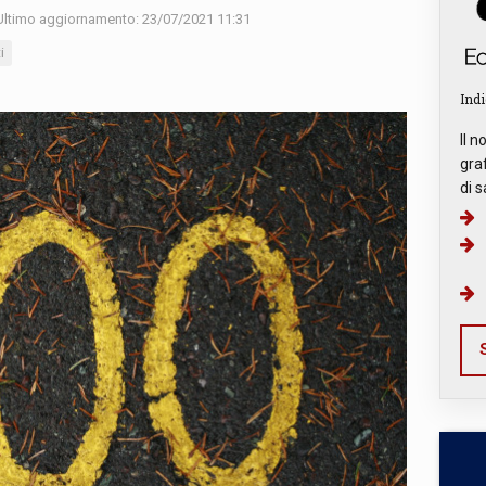
ltimo aggiornamento: 23/07/2021 11:31
i
Indi
Il n
graf
di s
S