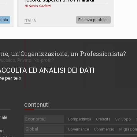
di Senio Carletti
omia
Finanza pubblica
ITALIA
one, un'Organizzazione, un Professionista?
Pubblico, Privato, No-profit?
ACCOLTA ED ANALISI DEI DATI
e per te »
contenuti
iale
Economia
Competitività
Crescita
Sviluppo
Global
Governance
Commercio
Migrazion
ri