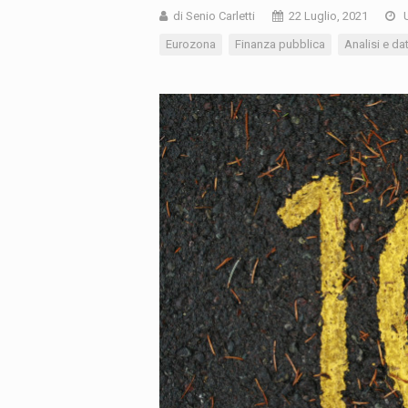
di Senio Carletti
22 Luglio, 2021
U
Eurozona
Finanza pubblica
Analisi e dat