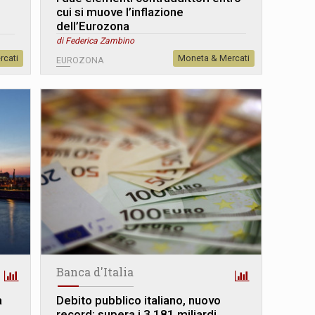
cui si muove l’inflazione
dell’Eurozona
di Federica Zambino
rcati
Moneta & Mercati
EUROZONA
Banca d'Italia
a
Debito pubblico italiano, nuovo
record: supera i 3.181 miliardi