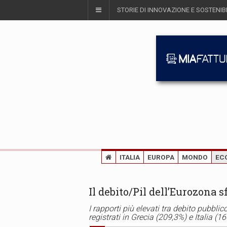
STORIE DI INNOVAZIONE E SOSTENIBI
ITALIA
EUROPA
MONDO
EC
Il debito/Pil dell’Eurozona s
I rapporti più elevati tra debito pubblic
registrati in Grecia (209,3%) e Italia (1