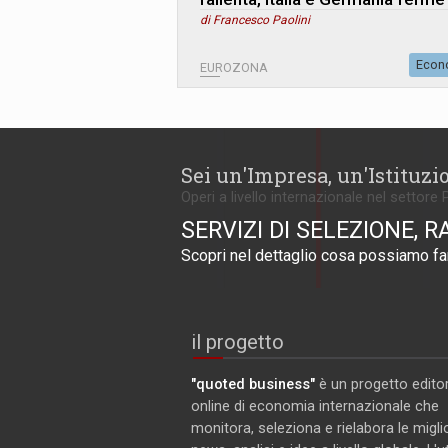
di Francesco Paolini
Econ
EUROZONA
Sei un'Impresa, un'Istituzi
Operi a livello internazionale nel settore 
SERVIZI DI SELEZIONE, R
Scopri nel dettaglio cosa possiamo far
il progetto
"quoted business"
è un progetto editor
online di economia internazionale che
monitora, seleziona e rielabora le miglio