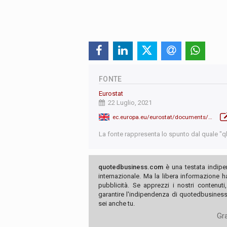
FONTE
Eurostat
22 Luglio, 2021
ec.europa.eu/eurostat/documents/2995521/11563191/2-22072021-AP-EN.pdf/282c649b-ae6e-3a7f-9430-7c8b6eeeee77?t=1626942865088
La fonte rappresenta lo spunto dal quale "qb"
quotedbusiness.com
è una testata indipe
internazionale. Ma la libera informazione 
pubblicità. Se apprezzi i nostri contenuti
garantire l'indipendenza di quotedbusiness.
sei anche tu.
Gra