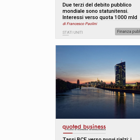
Due terzi del debito pubblico
mondiale sono statunitensi.
Interessi verso quota 1000 mld
di Francesco Paolini
Finanza pub
STATI UNITI
Tassi BCE verso nuovi rialzi: i