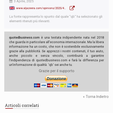
3 Aprile, 2025
www.aljazeera.com/opinions/2025/4/3/reverse-reparations-zimbabwes-perfect-trap-south-africas-looming-danger
La fonte rappresenta lo spunto dal quale "qb" ha selezionato gli
elementi ritenuti più rilevanti.
quotedbusiness.com
è una testata indipendente nata nel 2018
che guarda in particolare all'economia internazionale. Ma la libera
informazione ha un costo, che non è sostenibile esclusivamente
grazie alla pubblicità. Se apprezzi i nostri contenuti, il tuo aiuto,
anche piccolo e senza vincolo, contribuirà a garantire
l'indipendenza di quotedbusiness.com e farà la differenza per
un'informazione di qualità. 'qb' sei anche tu.
Grazie per il supporto
« Torna Indietro
Articoli correlati