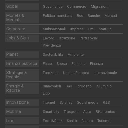
Global
Governance
Commercio
Migrazioni
Moneta &
Politica monetaria
Bce
Banche
Mercati
Mercati
Corporate
Multinazionali
Imprese
Pmi
Start-up
Jobs & Skills
Lavoro
Istruzione
Parti sociali
Previdenza
Planet
Sostenibilità
Ambiente
Finanza pubblica
Fisco
Spesa
Politiche
Finanza
Strategie &
Eurozona
Unione Europea
Internazionale
Regole
Energie &
Rinnovabili
Gas
Idrogeno
Alluminio
Risorse
Litio
Innovazione
Internet
Scienza
Social media
R&S
Mobilità
Smart-city
Trasporti
Auto
Bikenomics
Life
Food&Drink
Sanità
Cultura
Turismo