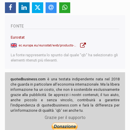
FONTE
Eurostat
ec.europa.eu/eurostat/web/products-euro-indicators/w/2-22042024-bp
La fonte rappresenta lo spunto dal quale "qb" ha selezionato gli
elementi ritenuti più rilevanti.
quotedbusiness.com
è una testata indipendente nata nel 2018
che guarda in particolare all'economia internazionale. Ma la libera
informazione ha un costo, che non è sostenibile esclusivamente
grazie alla pubblicità. Se apprezzi i nostri contenuti, il tuo aiuto,
anche piccolo e senza vincolo, contribuirà a garantire
l'indipendenza di quotedbusiness.com e farà la differenza per
un'informazione di qualità. 'qb' sei anche tu.
Grazie per il supporto