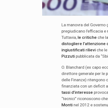
La manovra del Governo gi
pregiudicano l’efficacia e
Tuttavia,
le critiche
che l
distogliere l’attenzione d
ingiustificati rilievi
che le 
Pizzuti
pubblicata da “Sbi
O. Blanchard (ex capo eco
direttore generale per le
delle Finanze) ritengono 
finanziata con un deficit 
tassi d’interesse
provocat
“tecnici” riconoscono che
Monti
nel 2012 e sostenute