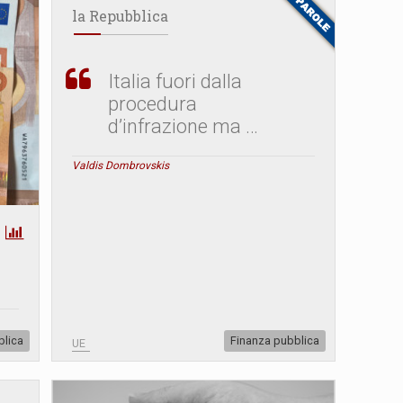
la Repubblica
Italia fuori dalla
procedura
d’infrazione ma …
Valdis Dombrovskis
blica
Finanza pubblica
UE