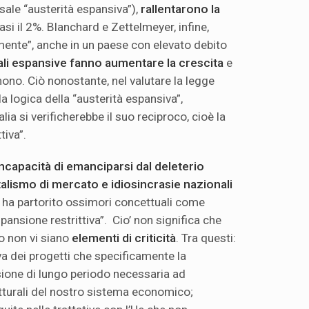
ssale “austerità espansiva”),
rallentarono la
uasi il 2%. Blanchard e Zettelmeyer, infine,
nte”, anche in un paese con elevato debito
cali espansive fanno aumentare la crescita
e
imono. Ciò nonostante, nel valutare la legge
la logica della “austerità espansiva”,
ia si verificherebbe il suo reciproco, cioè la
tiva”.
incapacità di emanciparsi dal deleterio
lismo di mercato e idiosincrasie nazionali
he ha partorito ossimori concettuali come
spansione restrittiva”. Cio’ non significa che
o non vi siano
elementi di criticità
. Tra questi:
va dei progetti che specificamente la
ione di lungo periodo necessaria ad
utturali del nostro sistema economico;