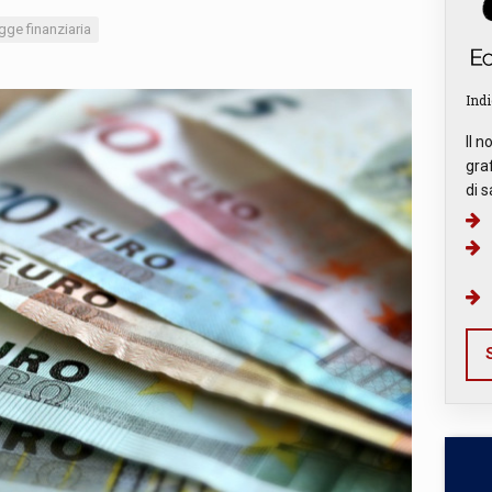
gge finanziaria
Indi
Il n
graf
di s
S