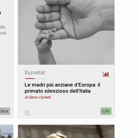
a
lle
aesi
Eurostat
Le madri più anziane d’Europa: il
primato silenzioso dell’Italia
di Senio Carletti
blica
Life
UE