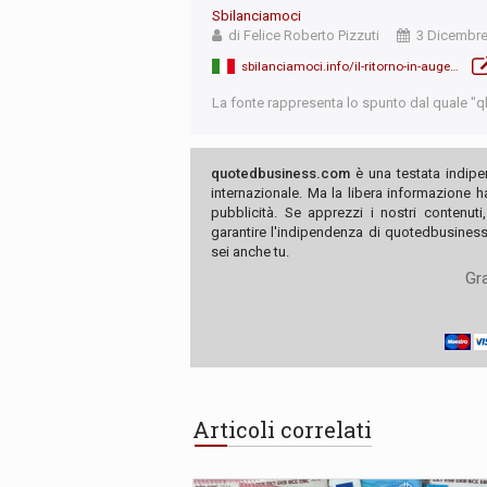
Sbilanciamoci
di Felice Roberto Pizzuti
3 Dicembre
sbilanciamoci.info/il-ritorno-in-auge-della-austerita-espansiva/
La fonte rappresenta lo spunto dal quale "qb"
quotedbusiness.com
è una testata indipe
internazionale. Ma la libera informazione 
pubblicità. Se apprezzi i nostri contenuti
garantire l'indipendenza di quotedbusiness.
sei anche tu.
Gra
Articoli correlati