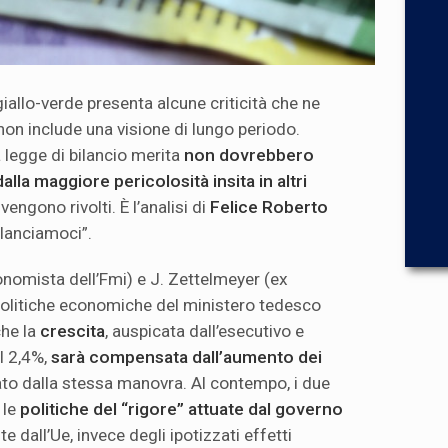
allo-verde presenta alcune criticità che ne
 non include una visione di lungo periodo.
a legge di bilancio merita
non dovrebbero
alla maggiore pericolosità insita in altri
vengono rivolti. È l’analisi di
Felice Roberto
lanciamoci”.
nomista dell’Fmi) e J. Zettelmeyer (ex
 politiche economiche del ministero tedesco
che la
crescita
, auspicata dall’esecutivo e
al 2,4%,
sarà compensata dall’aumento dei
o dalla stessa manovra. Al contempo, i due
 le
politiche del “rigore” attuate dal governo
 dall’Ue, invece degli ipotizzati effetti