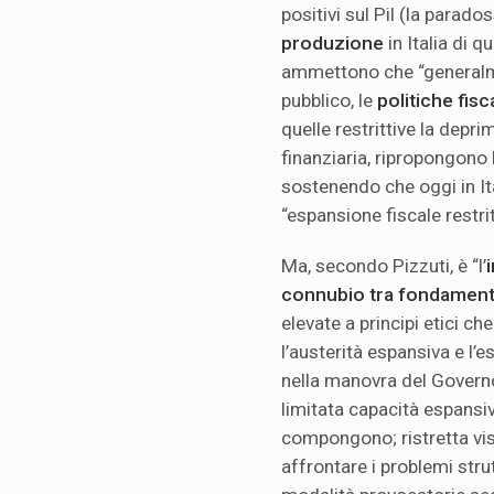
positivi sul Pil (la parado
produzione
in Italia di q
ammettono che “generalme
pubblico, le
politiche fis
quelle restrittive la depr
finanziaria, ripropongono 
sostenendo che oggi in Ital
“espansione fiscale restrit
Ma, secondo Pizzuti, è “l’
connubio tra fondamenta
elevate a principi etici c
l’austerità espansiva e l’e
nella manovra del Govern
limitata capacità espansi
compongono; ristretta vis
affrontare i problemi str