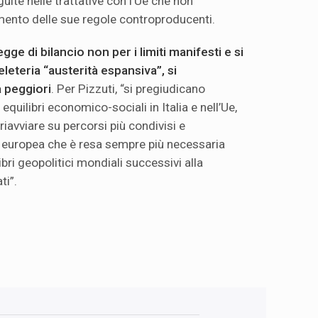
ite nelle trattative con l’Ue che non
mento delle sue regole controproducenti.
 legge di bilancio non per i limiti manifesti e si
eleteria “austerità espansiva”, si
 peggiori
. Per Pizzuti, “si pregiudicano
equilibri economico-sociali in Italia e nell’Ue,
riavviare su percorsi più condivisi e
ne europea che è resa sempre più necessaria
ibri geopolitici mondiali successivi alla
ti”.