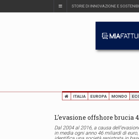
STORIE DI INNOVAZIONE E SOSTENIBI
ITALIA
EUROPA
MONDO
EC
L’evasione offshore brucia 4
Dal 2004 al 2016, a causa dell’evasione
in media ogni anno 46 miliardi di euro, 
identifica una società registrata in bas