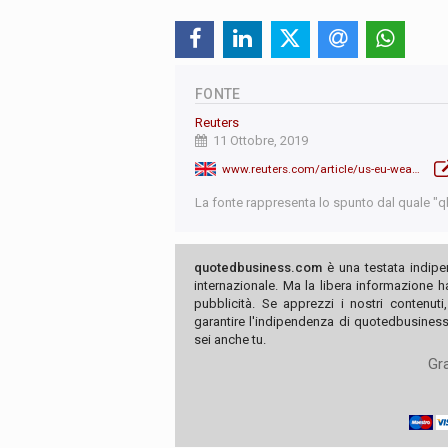
FONTE
Reuters
11 Ottobre, 2019
www.reuters.com/article/us-eu-wealth-offshore/cyprus-malta-lead-eu-ranking-of-1-6-trillion-assets-held-offshore-idUSKBN1WQ23E
La fonte rappresenta lo spunto dal quale "qb"
quotedbusiness.com
è una testata indipe
internazionale. Ma la libera informazione 
pubblicità. Se apprezzi i nostri contenuti
garantire l'indipendenza di quotedbusiness.
sei anche tu.
Gra