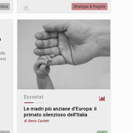
blica
Strategie & Regole
UE
a
lle
aesi
Eurostat
Le madri più anziane d’Europa: il
primato silenzioso dell’Italia
di Senio Carletti