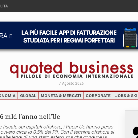
LITÀ
7 Agosto 2026
ONOMIA
GLOBAL
MONETA & MERCATI
CORPORATE
JOBS & SKI
6 mld l’anno nell’Ue
 fiscale sui capitali offshore, i Paesi Ue hanno perso
ovvero circa lo 0,5% del Pil. Con il termine offshore si
e alle leggi di uno stato estero, ma che conduce la