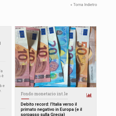
« Torna Indietro
l
fa
a è
tà e
.
Fondo monetario int.le
Debito record: l’Italia verso il
primato negativo in Europa (e il
sorpasso sulla Grecia)