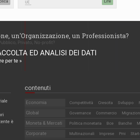
blica
Life
UE
one, un'Organizzazione, un Professionista?
Pubblico, Privato, No-profit?
ACCOLTA ED ANALISI DEI DATI
e per te »
contenuti
iale
Economia
Competitività
Crescita
Sviluppo
Global
Governance
Commercio
Migrazion
ri
utente è
Moneta & Mercati
Politica monetaria
Bce
Banche
M
Corporate
Multinazionali
Imprese
Pmi
Start