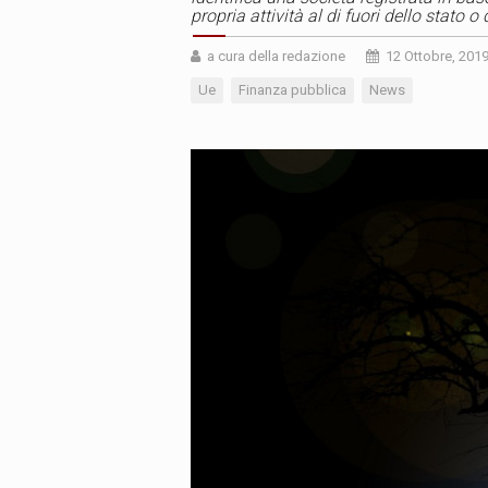
propria attività al di fuori dello stato o 
a cura della redazione
12 Ottobre, 201
Ue
Finanza pubblica
News