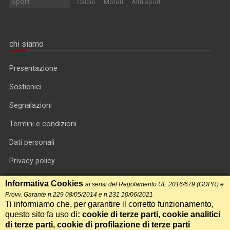
Sport
Calcio
Motori
Altri sport
chi siamo
Presentazione
Sostienici
Segnalazioni
Termini e condizioni
Dati personali
Privacy policy
Informativa cookie
Informativa Cookies
ai sensi del Regolamento UE 2016/679 (GDPR) e
Provv. Garante n.229 08/05/2014 e n.231 10/06/2021
RSS feed
Ti informiamo che, per garantire il corretto funzionamento,
questo sito fa uso di
: cookie di terze parti, cookie analitici
RSS Top News
di terze parti, cookie di profilazione di terze parti