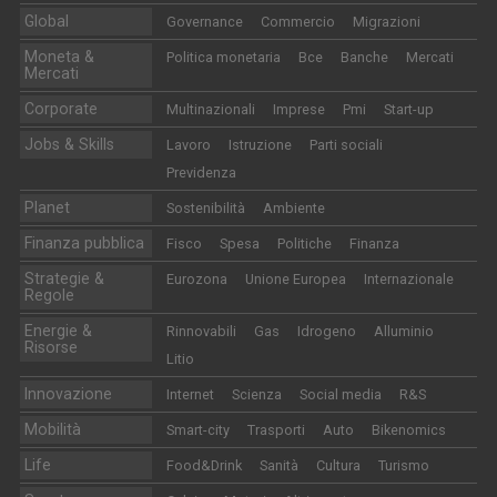
Global
Governance
Commercio
Migrazioni
Moneta &
Politica monetaria
Bce
Banche
Mercati
Mercati
Corporate
Multinazionali
Imprese
Pmi
Start-up
Jobs & Skills
Lavoro
Istruzione
Parti sociali
Previdenza
Planet
Sostenibilità
Ambiente
Finanza pubblica
Fisco
Spesa
Politiche
Finanza
Strategie &
Eurozona
Unione Europea
Internazionale
Regole
Energie &
Rinnovabili
Gas
Idrogeno
Alluminio
Risorse
Litio
Innovazione
Internet
Scienza
Social media
R&S
Mobilità
Smart-city
Trasporti
Auto
Bikenomics
Life
Food&Drink
Sanità
Cultura
Turismo