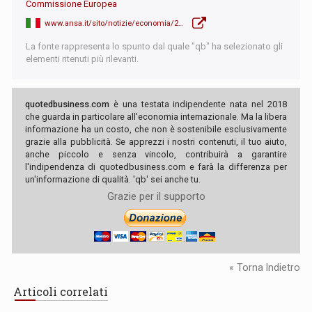
Commissione Europea
www.ansa.it/sito/notizie/economia/2017/10/03/amazon-arriva-stangata-ue-per-evasione_115501de-9646-4ec8-be57-8fb37992ba84.html
La fonte rappresenta lo spunto dal quale "qb" ha selezionato gli
elementi ritenuti più rilevanti.
quotedbusiness.com
è una testata indipendente nata nel 2018
che guarda in particolare all'economia internazionale. Ma la libera
informazione ha un costo, che non è sostenibile esclusivamente
grazie alla pubblicità. Se apprezzi i nostri contenuti, il tuo aiuto,
anche piccolo e senza vincolo, contribuirà a garantire
l'indipendenza di quotedbusiness.com e farà la differenza per
un'informazione di qualità. 'qb' sei anche tu.
Grazie per il supporto
« Torna Indietro
Articoli correlati