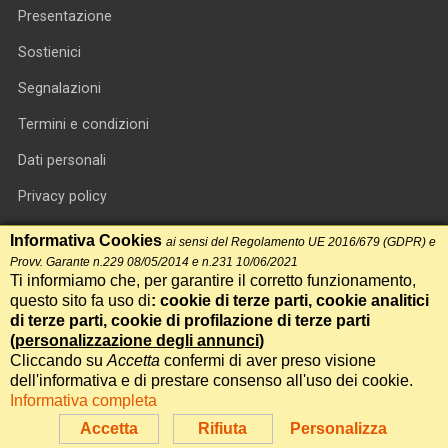
Presentazione
Sostienici
Segnalazioni
Termini e condizioni
Dati personali
Privacy policy
Informativa cookie
Informativa Cookies
ai sensi del Regolamento UE 2016/679 (GDPR) e
Provv. Garante n.229 08/05/2014 e n.231 10/06/2021
RSS feed
Ti informiamo che, per garantire il corretto funzionamento,
questo sito fa uso di
: cookie di terze parti, cookie analitici
RSS Top News
di terze parti, cookie di profilazione di terze parti
(
personalizzazione degli annunci
)
Contatti
Cliccando su
Accetta
confermi di aver preso visione
dell'informativa e di prestare consenso all'uso dei cookie.
Informativa completa
International Communication S.r.l. • P.IVA 14478081004 • Testata
giornalistica n.191, reg. Tribunale di Roma del 14/12/2017
Accetta
Rifiuta
Personalizza