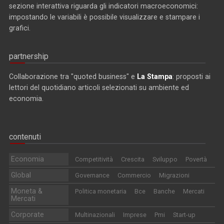
sezione interattiva riguarda gli indicatori macroeconomici:
impostando le variabili è possibile visualizzare e stampare i
grafici.
partnership
Collaborazione tra "quoted business" e
La Stampa
: proposti ai
lettori del quotidiano articoli selezionati su ambiente ed
economia.
contenuti
Economia
Competitività
Crescita
Sviluppo
Povertà
Global
Governance
Commercio
Migrazioni
Moneta &
Politica monetaria
Bce
Banche
Mercati
Mercati
Corporate
Multinazionali
Imprese
Pmi
Start-up