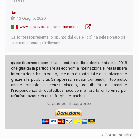
FONTE
Ansa
13 Giugno, 2020
www.ansa.it/canale_saluteebenessere/notizie/medicina/2020/06/13/speranza-firmato-un-accordo-per-dosi-del-vaccino-di-oxford_2566c540-c070-46fd-ba2a-e80014584453.html
La fonte rappresenta lo spunto dal quale "qb" ha selezionato gli
elementi ritenuti più rilevanti.
quotedbusiness.com
è una testata indipendente nata nel 2018
che guarda in particolare all'economia internazionale. Ma la libera
informazione ha un costo, che non è sostenibile esclusivamente
grazie alla pubblicità. Se apprezzi i nostri contenuti, il tuo aiuto,
anche piccolo e senza vincolo, contribuirà a garantire
l'indipendenza di quotedbusiness.com e farà la differenza per
un'informazione di qualità. 'qb' sei anche tu.
Grazie per il supporto
« Torna Indietro