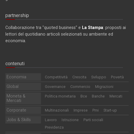
partnership
Collaborazione tra "quoted business" e
La Stampa
: proposti ai
lettori del quotidiano articoli selezionati su ambiente ed
economia.
contenuti
Economia
Competitività
Crescita
Sviluppo
Povertà
Global
Governance
Commercio
Migrazioni
Moneta &
Politica monetaria
Bce
Banche
Mercati
Mercati
Corporate
Multinazionali
Imprese
Pmi
Start-up
Jobs & Skills
Lavoro
Istruzione
Parti sociali
Previdenza