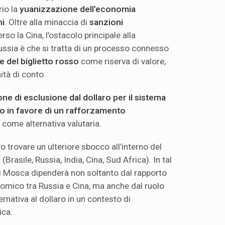
rio la
yuanizzazione dell’economia
hi
. Oltre alla minaccia di
sanzioni
rso la Cina, l’ostacolo principale alla
Russia è che si tratta di un processo connesso
e del biglietto rosso
come riserva di valore,
tà di conto.
one di esclusione dal dollaro per il sistema
no in favore di un rafforzamento
come alternativa valutaria.
 trovare un ulteriore sbocco all’interno del
S
(Brasile, Russia, India, Cina, Sud Africa). In tal
di Mosca dipenderà non soltanto dal rapporto
onomico tra Russia e Cina, ma anche dal ruolo
ernativa al dollaro in un contesto di
ica.