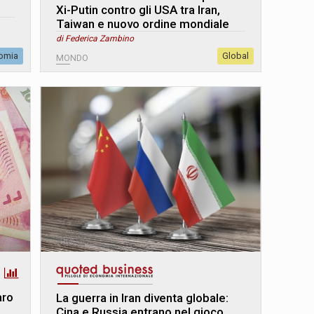
Xi-Putin contro gli USA tra Iran,
Taiwan e nuovo ordine mondiale
di Federica Zambino
omia
Global
MONDO
aro
La guerra in Iran diventa globale:
Cina e Russia entrano nel gioco