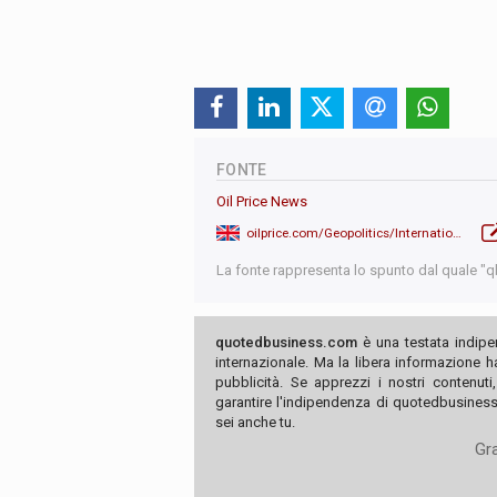
FONTE
Oil Price News
oilprice.com/Geopolitics/International/What-Does-The-Yuanization-Of-The-Russian-Economy-Mean-For-The-Dollar.html
La fonte rappresenta lo spunto dal quale "qb"
quotedbusiness.com
è una testata indipe
internazionale. Ma la libera informazione 
pubblicità. Se apprezzi i nostri contenuti
garantire l'indipendenza di quotedbusiness.
sei anche tu.
Gra