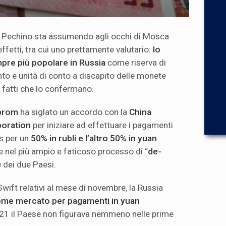
e Pechino sta assumendo agli occhi di Mosca
effetti, tra cui uno prettamente valutario:
lo
pre più popolare in Russia
come riserva di
o e unità di conto a discapito delle monete
i fatti che lo confermano.
prom
ha siglato un accordo con la
China
poration
per iniziare ad effettuare i pagamenti
as per un
50% in rubli e l’altro 50% in yuan
.
 nel più ampio e faticoso processo di “
de-
e dei due Paesi.
Swift relativi al mese di novembre, la Russia
ome mercato per pagamenti in yuan
2021 il Paese non figurava nemmeno nelle prime