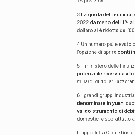
15 posizioni.
3
La quota del renminbi
2022
da meno dell’1% a
dollaro si è ridotta dall’
4 Un numero più elevato di
l’opzione di aprire
conti i
5 Il ministero delle Finan
potenziale riservata all
miliardi di dollari, azzera
6 I grandi gruppi industri
denominate in yuan
, quo
valido strumento di debi
domestici e soprattutto as
I rapporti tra Cina e Russ