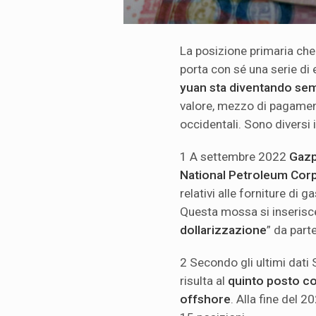
La posizione primaria ch
porta con sé una serie di 
yuan sta diventando sem
valore, mezzo di pagament
occidentali. Sono diversi 
1 A settembre 2022
Gaz
National Petroleum Cor
relativi alle forniture di g
Questa mossa si inserisce
dollarizzazione
” da part
2 Secondo gli ultimi dati 
risulta al
quinto posto c
offshore
. Alla fine del 