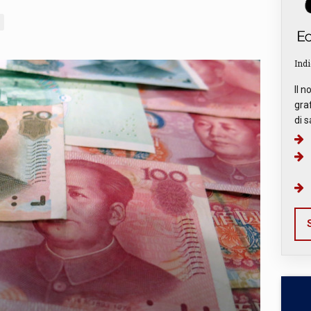
Indi
Il n
graf
di s
S