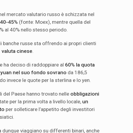
nel mercato valutario russo è schizzata nel
l 40-45%
(fonte: Moex), mentre quella del
80% al 40% nello stesso periodo.
 banche russe sta offrendo ai propri clienti
n valuta cinese
.
ze ha deciso di raddoppiare al
60%
la quota
o yuan nel suo fondo sovrano
da 186,5
ndo invece le quote per la sterlina e lo yen.
ali del Paese hanno trovato nelle
obbligazioni
tate per la prima volta a livello locale,
un
to
per solleticare l’appetito degli investitori
iatici.
ia dunque viaggiano su differenti binari, anche