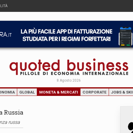
LITÀ
8 Agosto 2026
ONOMIA
GLOBAL
MONETA & MERCATI
CORPORATE
JOBS & SKI
a Russia
anza russa