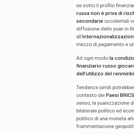
se sotto il profilo finanzia
russa non è priva di risc
secondarie
occidentali ve
diffusione dello yuan in 
all’
internazionalizzazion
mezzo di pagamento e uni
Ad ogni modo
la condizi
finanziario russo gioca
dell’utilizzo del renminbi
Tendenze simili potrebbero
contesto dei
Paesi BRIC
senso, la yuanizzazione 
bilaterale politico ed ec
politico di una moneta alt
frammentazione geopolit