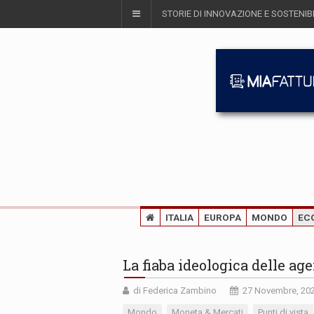
STORIE DI INNOVAZIONE E SOSTENIBI
ITALIA
EUROPA
MONDO
EC
La fiaba ideologica delle age
di Federica Zambino
27 Novembre, 20
Mondo
Moneta & Mercati
Punti di vista