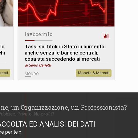
lavoce.info
 lo
Tassi sui titoli di Stato in aumento
chi
anche senza le banche centrali:
cosa sta succedendo ai mercati
di Senio Carletti
rcati
Moneta & Mercati
MONDO
one, un'Organizzazione, un Professionista?
Pubblico, Privato, No-profit?
ACCOLTA ED ANALISI DEI DATI
e per te »