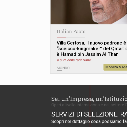
Italian Facts
Villa Certosa, il nuovo padrone è
“sceicco-kingmaker” del Qatar: 
è Hamad bin Jassim Al Thani
a cura della redazione
Moneta & Me
MONDO
Sei un'Impresa, un'Istituzi
Operi a livello internazionale nel settore 
SERVIZI DI SELEZIONE, R
Scopri nel dettaglio cosa possiamo far