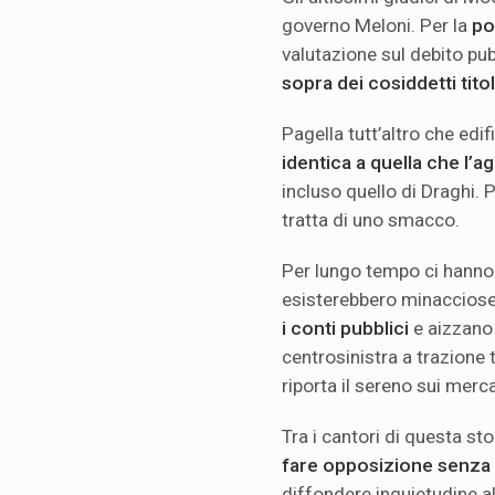
governo Meloni. Per la
po
valutazione sul debito pub
sopra dei cosiddetti tito
Pagella tutt’altro che edif
identica a quella che l’
incluso quello di Draghi. 
tratta di uno smacco.
Per lungo tempo ci hanno 
esisterebbero minaccios
i conti pubblici
e aizzano 
centrosinistra a trazione 
riporta il sereno sui merca
Tra i cantori di questa st
fare opposizione senza
diffondere inquietudine a