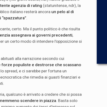
tente agenzia di rating
(statunitense, ndr), la
blico italiano resterà ancora
un pelo al di
li “spazzatura”
.
icante, certo. Ma il punto politico è che risulta
agenzia assegnava ai governi precedenti
,
Per un certo modo di intendere l’opposizione si
abituati alla narrazione secondo cui
e
forze populiste e destrorse che scassano
lo spread, e ci sarebbe per fortuna un
tecnocratica che rimedia ai guasti finanziari e
ti.
oria, qualcuno è arrivato a credere che si possa
 nemmeno scendere in piazza
. Basta solo
l minimo aumento dei tassi d’interesse sul