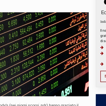
Indi
Il n
graf
di s
S
ody’s (nei giorni scorsi, ndr) hanno graziato il