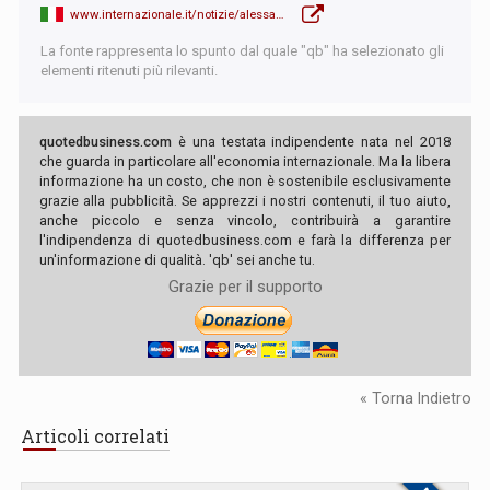
www.internazionale.it/notizie/alessandro-lubello/2026/05/09/wall-street-stablecoin
La fonte rappresenta lo spunto dal quale "qb" ha selezionato gli
elementi ritenuti più rilevanti.
quotedbusiness.com
è una testata indipendente nata nel 2018
che guarda in particolare all'economia internazionale. Ma la libera
informazione ha un costo, che non è sostenibile esclusivamente
grazie alla pubblicità. Se apprezzi i nostri contenuti, il tuo aiuto,
anche piccolo e senza vincolo, contribuirà a garantire
l'indipendenza di quotedbusiness.com e farà la differenza per
un'informazione di qualità. 'qb' sei anche tu.
Grazie per il supporto
« Torna Indietro
Articoli correlati