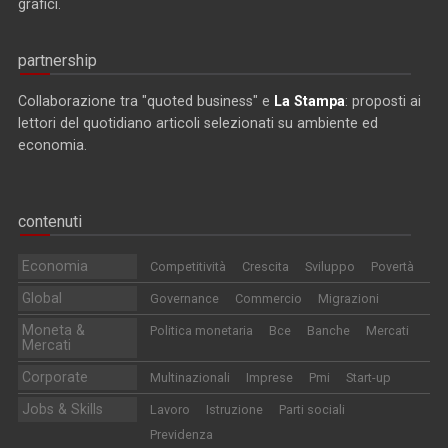
grafici.
partnership
Collaborazione tra "quoted business" e
La Stampa
: proposti ai
lettori del quotidiano articoli selezionati su ambiente ed
economia.
contenuti
Economia
Competitività
Crescita
Sviluppo
Povertà
Global
Governance
Commercio
Migrazioni
Moneta &
Politica monetaria
Bce
Banche
Mercati
Mercati
Corporate
Multinazionali
Imprese
Pmi
Start-up
Jobs & Skills
Lavoro
Istruzione
Parti sociali
Previdenza