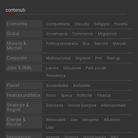
contenuti
Economia
Competitività
Crescita
Sviluppo
Povertà
Global
Governance
Commercio
Migrazioni
Moneta &
Politica monetaria
Bce
Banche
Mercati
Mercati
Corporate
Multinazionali
Imprese
Pmi
Start-up
Jobs & Skills
Lavoro
Istruzione
Parti sociali
Previdenza
Planet
Sostenibilità
Ambiente
Finanza pubblica
Fisco
Spesa
Politiche
Finanza
Strategie &
Eurozona
Unione Europea
Internazionale
Regole
Energie &
Rinnovabili
Gas
Idrogeno
Alluminio
Risorse
Litio
Innovazione
Internet
Scienza
Social media
R&S