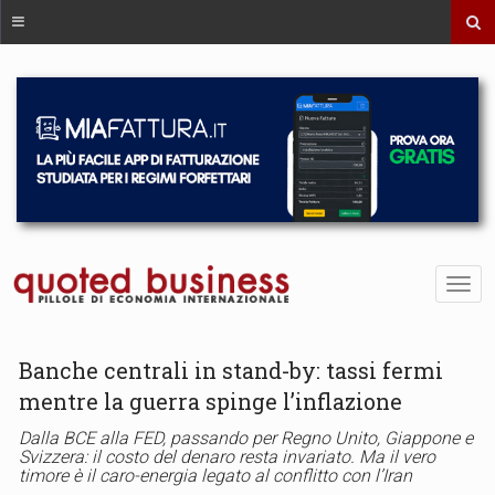
Banche centrali in stand-by: tassi fermi
mentre la guerra spinge l’inflazione
Dalla BCE alla FED, passando per Regno Unito, Giappone e
Svizzera: il costo del denaro resta invariato. Ma il vero
timore è il caro-energia legato al conflitto con l’Iran