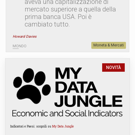
aveva una capitalizzazione di
mercato superiore a quella della
prima banca USA. Poi è
cambiato tutto.
Howard Davies
Moneta & Mercati
MONDO
NOVITÀ
Indicatori e Paesi: scoprili su
My Data Jungle