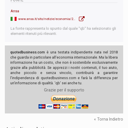
Ansa
www.ansa.it/sito/notizie/economia/2026/03/19/la-banca-centrale-del-giappone-lascia-i-tassi-invariati-allo-075_faaaf443-2ea9-41f8-9bcd-46dd018856f9.html
La fonte rappresenta lo spunto dal quale "qb" ha selezionato gli
elementi ritenuti più rilevanti.
quotedbusiness.com
è una testata indipendente nata nel 2018
che guarda in particolare all'economia internazionale. Ma la libera
informazione ha un costo, che non è sostenibile esclusivamente
grazie alla pubblicità. Se apprezzi i nostri contenuti, il tuo aiuto,
anche piccolo e senza vincolo, contribuirà a garantire
l'indipendenza di quotedbusiness.com e farà la differenza per
un'informazione di qualità. 'qb' sei anche tu.
Grazie per il supporto
« Torna Indietro