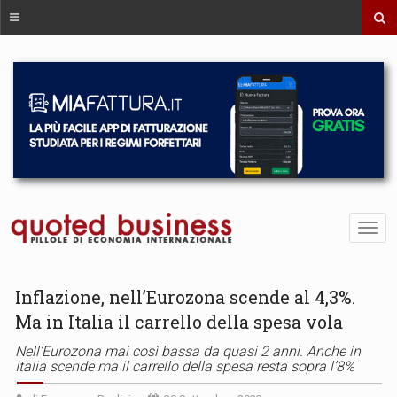
Inflazione, nell’Eurozona scende al 4,3%.
Ma in Italia il carrello della spesa vola
Nell’Eurozona mai così bassa da quasi 2 anni. Anche in
Italia scende ma il carrello della spesa resta sopra l’8%