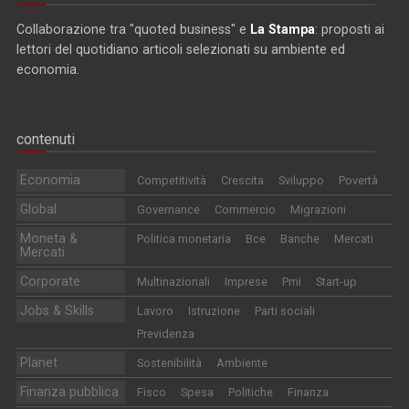
Collaborazione tra "quoted business" e
La Stampa
: proposti ai
lettori del quotidiano articoli selezionati su ambiente ed
economia.
contenuti
Economia
Competitività
Crescita
Sviluppo
Povertà
Global
Governance
Commercio
Migrazioni
Moneta &
Politica monetaria
Bce
Banche
Mercati
Mercati
Corporate
Multinazionali
Imprese
Pmi
Start-up
Jobs & Skills
Lavoro
Istruzione
Parti sociali
Previdenza
Planet
Sostenibilità
Ambiente
Finanza pubblica
Fisco
Spesa
Politiche
Finanza