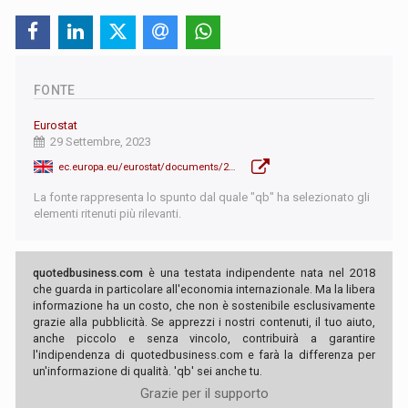
FONTE
Eurostat
29 Settembre, 2023
ec.europa.eu/eurostat/documents/2995521/17599940/2-29092023-AP-EN.pdf/0b9816d1-8250-6b6b-6269-7658e3191c6b?version=1.0&t=1695938305389
La fonte rappresenta lo spunto dal quale "qb" ha selezionato gli
elementi ritenuti più rilevanti.
quotedbusiness.com
è una testata indipendente nata nel 2018
che guarda in particolare all'economia internazionale. Ma la libera
informazione ha un costo, che non è sostenibile esclusivamente
grazie alla pubblicità. Se apprezzi i nostri contenuti, il tuo aiuto,
anche piccolo e senza vincolo, contribuirà a garantire
l'indipendenza di quotedbusiness.com e farà la differenza per
un'informazione di qualità. 'qb' sei anche tu.
Grazie per il supporto