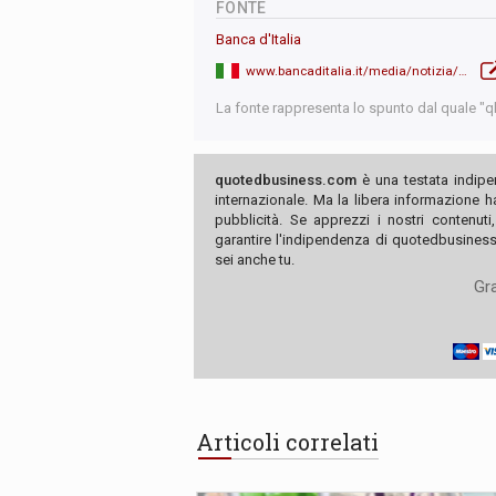
FONTE
Banca d'Italia
www.bancaditalia.it/media/notizia/fabio-panetta-nuovo-governatore-della-banca-d-italia/
La fonte rappresenta lo spunto dal quale "qb"
quotedbusiness.com
è una testata indipe
internazionale. Ma la libera informazione 
pubblicità. Se apprezzi i nostri contenuti
garantire l'indipendenza di quotedbusiness.
sei anche tu.
Gra
Articoli correlati