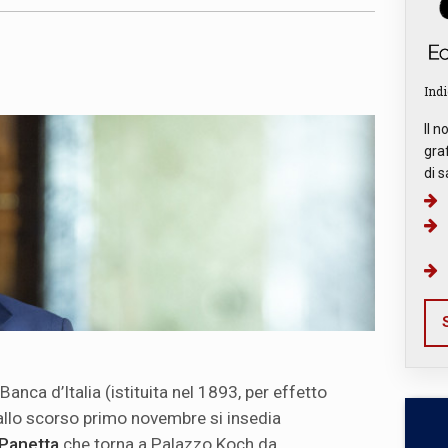
Indi
Il n
graf
di s
S
anca d’Italia (istituita nel 1893, per effetto
allo scorso primo novembre si insedia
 Panetta
che torna a Palazzo Koch da