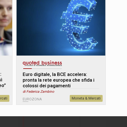
:
Euro digitale, la BCE accelera:
sì
pronta la rete europea che sfida i
eo”
colossi dei pagamenti
di Federica Zambino
rcati
Moneta & Mercati
EUROZONA