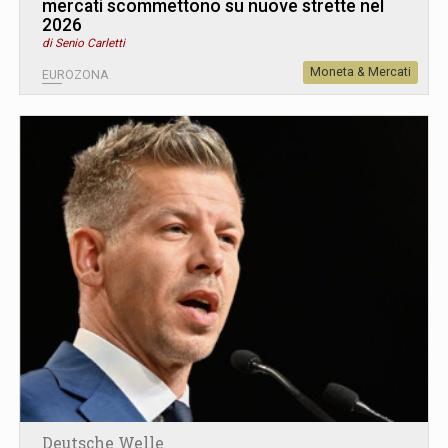
mercati scommettono su nuove strette nel
2026
di Senio Carletti
Moneta & Mercati
EUROZONA
Deutsche Welle