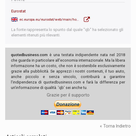
Eurostat
ec.europa.eu/eurostat/web/main/home
La fonte rappresenta lo spunto dal quale "qb" ha selezionato gli
elementi ritenuti più rilevanti.
quotedbusiness.com
è una testata indipendente nata nel 2018
che guarda in particolare all'economia internazionale. Ma la libera
informazione ha un costo, che non è sostenibile esclusivamente
grazie alla pubblicità. Se apprezzi i nostri contenuti, il tuo aiuto,
anche piccolo e senza vincolo, contribuirà a garantire
l'indipendenza di quotedbusiness.com e farà la differenza per
un'informazione di qualità. 'qb' sei anche tu.
Grazie per il supporto
« Torna Indietro