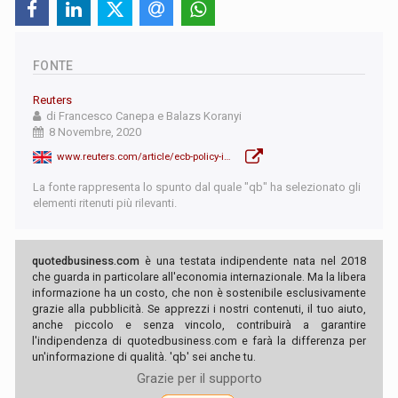
FONTE
Reuters
di Francesco Canepa e Balazs Koranyi
8 Novembre, 2020
www.reuters.com/article/ecb-policy-idUSKBN27J24H
La fonte rappresenta lo spunto dal quale "qb" ha selezionato gli
elementi ritenuti più rilevanti.
quotedbusiness.com
è una testata indipendente nata nel 2018
che guarda in particolare all'economia internazionale. Ma la libera
informazione ha un costo, che non è sostenibile esclusivamente
grazie alla pubblicità. Se apprezzi i nostri contenuti, il tuo aiuto,
anche piccolo e senza vincolo, contribuirà a garantire
l'indipendenza di quotedbusiness.com e farà la differenza per
un'informazione di qualità. 'qb' sei anche tu.
Grazie per il supporto