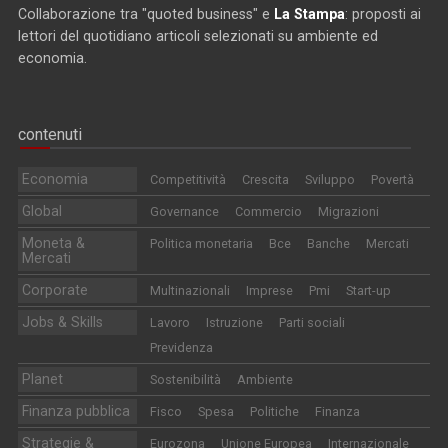
Collaborazione tra "quoted business" e
La Stampa
: proposti ai
lettori del quotidiano articoli selezionati su ambiente ed
economia.
contenuti
Economia
Competitività
Crescita
Sviluppo
Povertà
Global
Governance
Commercio
Migrazioni
Moneta &
Politica monetaria
Bce
Banche
Mercati
Mercati
Corporate
Multinazionali
Imprese
Pmi
Start-up
Jobs & Skills
Lavoro
Istruzione
Parti sociali
Previdenza
Planet
Sostenibilità
Ambiente
Finanza pubblica
Fisco
Spesa
Politiche
Finanza
Strategie &
Eurozona
Unione Europea
Internazionale