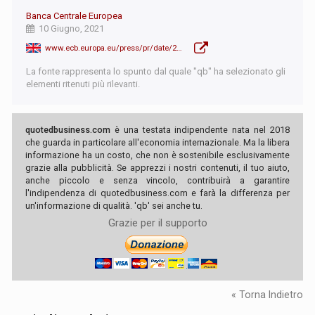
Banca Centrale Europea
10 Giugno, 2021
www.ecb.europa.eu/press/pr/date/2021/html/ecb.mp210610~b4d5381df0.en.html
La fonte rappresenta lo spunto dal quale "qb" ha selezionato gli
elementi ritenuti più rilevanti.
quotedbusiness.com
è una testata indipendente nata nel 2018
che guarda in particolare all'economia internazionale. Ma la libera
informazione ha un costo, che non è sostenibile esclusivamente
grazie alla pubblicità. Se apprezzi i nostri contenuti, il tuo aiuto,
anche piccolo e senza vincolo, contribuirà a garantire
l'indipendenza di quotedbusiness.com e farà la differenza per
un'informazione di qualità. 'qb' sei anche tu.
Grazie per il supporto
« Torna Indietro