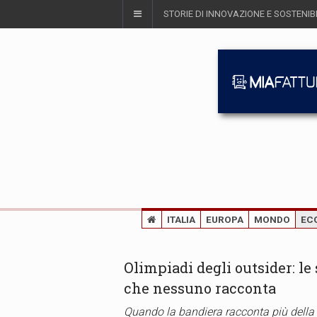
STORIE DI INNOVAZIONE E SOSTENIBI
ITALIA
EUROPA
MONDO
EC
Olimpiadi degli outsider: le
che nessuno racconta
Quando la bandiera racconta più della m