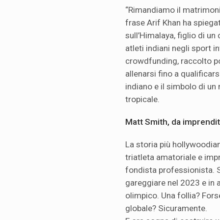
“Rimandiamo il matrimoni
frase Arif Khan ha spiegat
sull’Himalaya, figlio di u
atleti indiani negli sport i
crowdfunding, raccolto po
allenarsi fino a qualificar
indiano e il simbolo di u
tropicale.
Matt Smith, da imprendit
La storia più hollywoodia
triatleta amatoriale e im
fondista professionista. Si
gareggiare nel 2023 e in 
olimpico. Una follia? Fors
globale? Sicuramente.