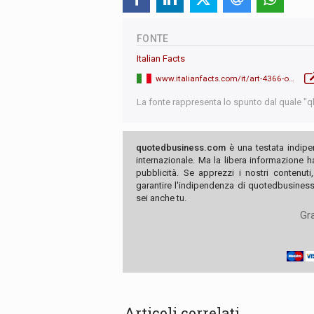
FONTE
Italian Facts
www.italianfacts.com/it/art-4366-olimpiadi-degli-outsider-le-storie-incredibili-dei-portabandiera
La fonte rappresenta lo spunto dal quale "qb"
quotedbusiness.com
è una testata indipe
internazionale. Ma la libera informazione 
pubblicità. Se apprezzi i nostri contenuti
garantire l'indipendenza di quotedbusiness.
sei anche tu.
Gra
Articoli correlati