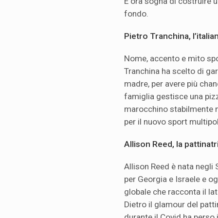
E ora sogna di costruire 
fondo.
Pietro Tranchina, l’ital
Nome, accento e mito spor
Tranchina ha scelto di gar
madre, per avere più chanc
famiglia gestisce una pizze
marocchino stabilmente ne
per il nuovo sport multipo
Allison Reed, la pattinat
Allison Reed è nata negli S
per Georgia e Israele e og
globale che racconta il la
Dietro il glamour del patt
durante il Covid ha perso i