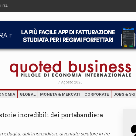
LITÀ
7 Agosto 2026
ONOMIA
GLOBAL
MONETA & MERCATI
CORPORATE
JOBS & SKI
 storie incredibili dei portabandiera
edaglia: dall’imprenditore diventato sciatore in tre