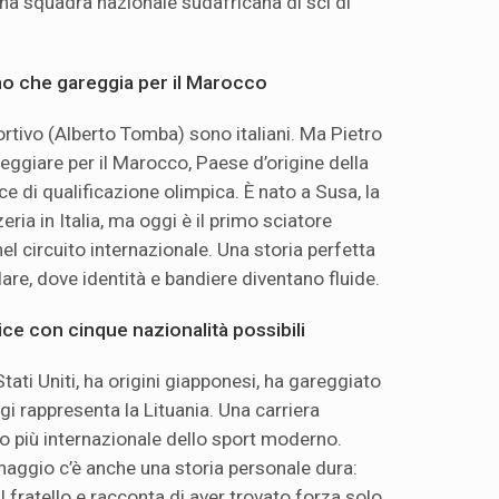
una squadra nazionale sudafricana di sci di
iano che gareggia per il Marocco
tivo (Alberto Tomba) sono italiani. Ma Pietro
eggiare per il Marocco, Paese d’origine della
e di qualificazione olimpica. È nato a Susa, la
ria in Italia, ma oggi è il primo sciatore
l circuito internazionale. Una storia perfetta
lare, dove identità e bandiere diventano fluide.
rice con cinque nazionalità possibili
tati Uniti, ha origini giapponesi, ha gareggiato
gi rappresenta la Lituania. Una carriera
to più internazionale dello sport moderno.
inaggio c’è anche una storia personale dura:
l fratello e racconta di aver trovato forza solo