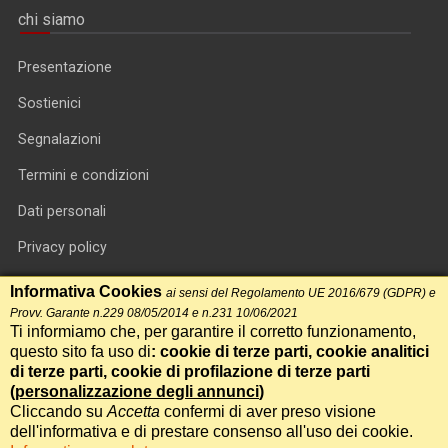
chi siamo
Presentazione
Sostienici
Segnalazioni
Termini e condizioni
Dati personali
Privacy policy
Informativa cookie
Informativa Cookies
ai sensi del Regolamento UE 2016/679 (GDPR) e
Provv. Garante n.229 08/05/2014 e n.231 10/06/2021
RSS feed
Ti informiamo che, per garantire il corretto funzionamento,
questo sito fa uso di
: cookie di terze parti, cookie analitici
RSS Top News
di terze parti, cookie di profilazione di terze parti
(
personalizzazione degli annunci
)
Contatti
Cliccando su
Accetta
confermi di aver preso visione
dell'informativa e di prestare consenso all'uso dei cookie.