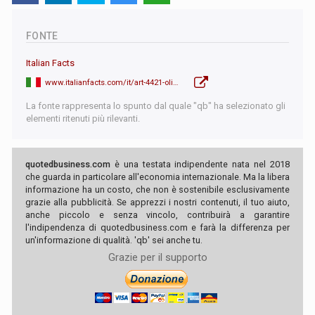
FONTE
Italian Facts
www.italianfacts.com/it/art-4421-olimpiadi-in-pareggio-sulla-carta-milano-cortina-punta-a-1-7-mld-ma
La fonte rappresenta lo spunto dal quale "qb" ha selezionato gli
elementi ritenuti più rilevanti.
quotedbusiness.com
è una testata indipendente nata nel 2018
che guarda in particolare all'economia internazionale. Ma la libera
informazione ha un costo, che non è sostenibile esclusivamente
grazie alla pubblicità. Se apprezzi i nostri contenuti, il tuo aiuto,
anche piccolo e senza vincolo, contribuirà a garantire
l'indipendenza di quotedbusiness.com e farà la differenza per
un'informazione di qualità. 'qb' sei anche tu.
Grazie per il supporto