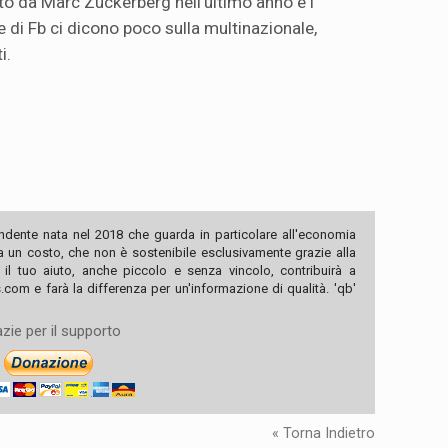
to da Marc Zuckerberg nell’ultimo anno e i
 di Fb ci dicono poco sulla multinazionale,
i.
ndente nata nel 2018 che guarda in particolare all'economia
ha un costo, che non è sostenibile esclusivamente grazie alla
, il tuo aiuto, anche piccolo e senza vincolo, contribuirà a
com e farà la differenza per un'informazione di qualità. 'qb'
zie per il supporto
« Torna Indietro