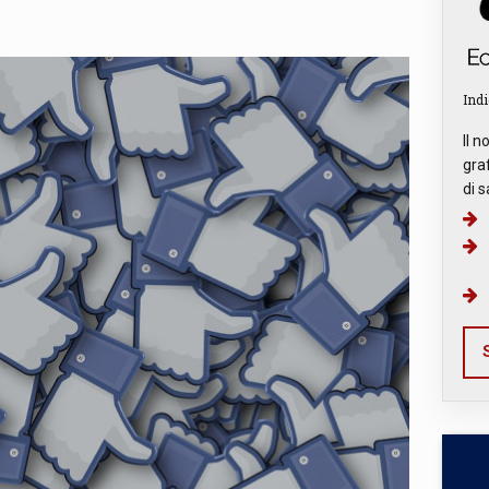
Indi
Il n
graf
di s
S