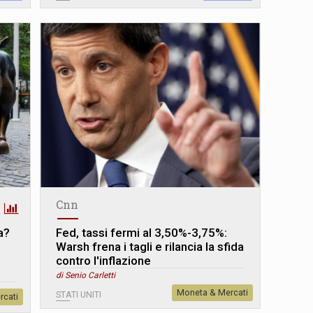
Cnn
a?
Fed, tassi fermi al 3,50%-3,75%:
Warsh frena i tagli e rilancia la sfida
contro l'inflazione
di Senio Carletti
Moneta & Mercati
STATI UNITI
rcati