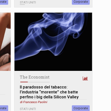
orate
Corporate
STATI UNITI
The Economist
Il paradosso del tabacco:
l’industria “morente” che batte
perfino i big della Silicon Valley
di Francesco Paolini
orate
Corporate
STATI UNITI