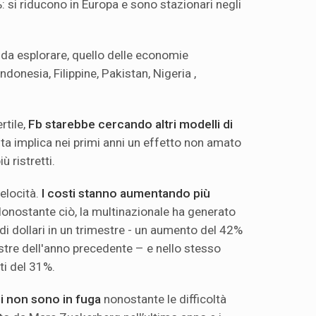
: si riducono in Europa e sono stazionari negli
da esplorare, quello delle economie
Indonesia, Filippine, Pakistan, Nigeria ,
rtile,
Fb starebbe cercando altri modelli di
ta implica nei primi anni un effetto non amato
ù ristretti.
velocità.
I costi stanno aumentando più
Nonostante ciò, la multinazionale ha generato
di dollari in un trimestre - un aumento del 42%
estre dell'anno precedente – e nello stesso
iti del 31%.
ori non sono in fuga
nonostante le difficoltà