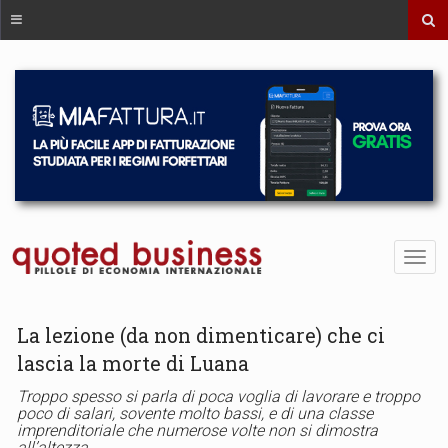
La lezione (da non dimenticare) che ci
lascia la morte di Luana
Troppo spesso si parla di poca voglia di lavorare e troppo
poco di salari, sovente molto bassi, e di una classe
imprenditoriale che numerose volte non si dimostra
all’altezza.