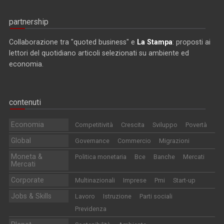
partnership
Collaborazione tra "quoted business" e
La Stampa
: proposti ai
lettori del quotidiano articoli selezionati su ambiente ed
economia.
contenuti
Economia
Competitività
Crescita
Sviluppo
Povertà
Global
Governance
Commercio
Migrazioni
Moneta &
Politica monetaria
Bce
Banche
Mercati
Mercati
Corporate
Multinazionali
Imprese
Pmi
Start-up
Jobs & Skills
Lavoro
Istruzione
Parti sociali
Previdenza