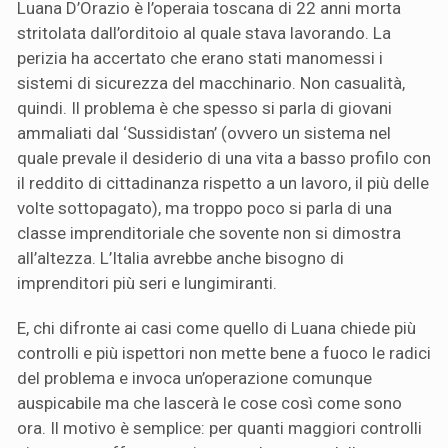
Luana D’Orazio è l’operaia toscana di 22 anni morta
stritolata dall’orditoio al quale stava lavorando. La
perizia ha accertato che erano stati manomessi i
sistemi di sicurezza del macchinario. Non casualità,
quindi. Il problema è che spesso si parla di giovani
ammaliati dal ‘Sussidistan’ (ovvero
un sistema nel
quale prevale il desiderio di una vita a basso profilo con
il reddito di cittadinanza rispetto a un lavoro, il più delle
volte sottopagato), ma troppo poco si parla di una
classe imprenditoriale che sovente non si dimostra
all’altezza. L’Italia avrebbe anche bisogno di
imprenditori più seri e lungimiranti.
E, chi difronte ai casi come quello di Luana chiede più
controlli e più ispettori non mette bene a fuoco le radici
del problema e invoca un’operazione comunque
auspicabile ma che lascerà le cose così come sono
ora. Il motivo è semplice: per quanti maggiori controlli