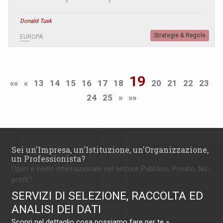
Donald Tusk
Strategie & Regole
EUROPA
19
««
«
13
14
15
16
17
18
20
21
22
23
24
25
»
»»
Sei un'Impresa, un'Istituzione, un'Organizzazione,
un Professionista?
Operi a livello internazionale nel settore Pubblico, Privato, No-
profit?
SERVIZI DI SELEZIONE, RACCOLTA ED
ANALISI DEI DATI
Scopri nel dettaglio cosa possiamo fare per te »