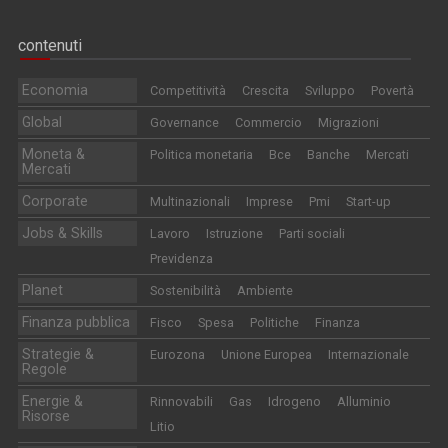
contenuti
Economia
Competitività
Crescita
Sviluppo
Povertà
Global
Governance
Commercio
Migrazioni
Moneta &
Politica monetaria
Bce
Banche
Mercati
Mercati
Corporate
Multinazionali
Imprese
Pmi
Start-up
Jobs & Skills
Lavoro
Istruzione
Parti sociali
Previdenza
Planet
Sostenibilità
Ambiente
Finanza pubblica
Fisco
Spesa
Politiche
Finanza
Strategie &
Eurozona
Unione Europea
Internazionale
Regole
Energie &
Rinnovabili
Gas
Idrogeno
Alluminio
Risorse
Litio