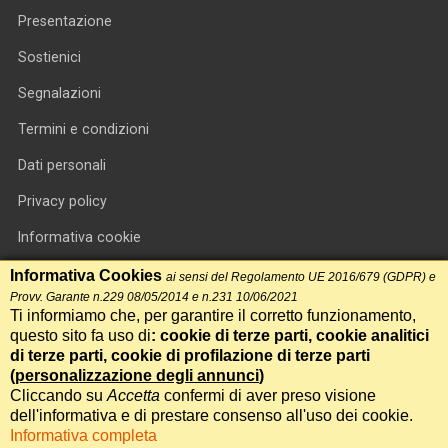
Presentazione
Sostienici
Segnalazioni
Termini e condizioni
Dati personali
Privacy policy
Informativa cookie
RSS feed
Informativa Cookies
ai sensi del Regolamento UE 2016/679 (GDPR) e
Provv. Garante n.229 08/05/2014 e n.231 10/06/2021
RSS Top News
Ti informiamo che, per garantire il corretto funzionamento,
questo sito fa uso di
: cookie di terze parti, cookie analitici
Contatti
di terze parti, cookie di profilazione di terze parti
(
personalizzazione degli annunci
)
Cliccando su
Accetta
confermi di aver preso visione
International Communication S.r.l. • P.IVA 14478081004 • Testata
dell'informativa e di prestare consenso all'uso dei cookie.
giornalistica n.191, reg. Tribunale di Roma del 14/12/2017
Informativa completa