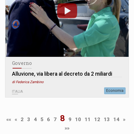
Governo
Alluvione, via libera al decreto da 2 miliardi
di Federica Zambino
Economia
ITALIA
8
««
«
2
3
4
5
6
7
9
10
11
12
13
14
»
»»