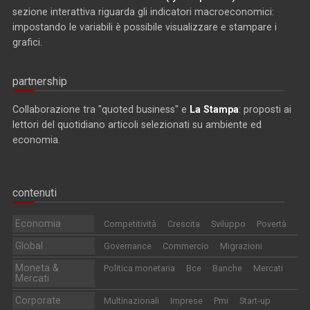
sezione interattiva riguarda gli indicatori macroeconomici:
impostando le variabili è possibile visualizzare e stampare i
grafici.
partnership
Collaborazione tra "quoted business" e
La Stampa
: proposti ai
lettori del quotidiano articoli selezionati su ambiente ed
economia.
contenuti
Economia
Competitività
Crescita
Sviluppo
Povertà
Global
Governance
Commercio
Migrazioni
Moneta &
Politica monetaria
Bce
Banche
Mercati
Mercati
Corporate
Multinazionali
Imprese
Pmi
Start-up