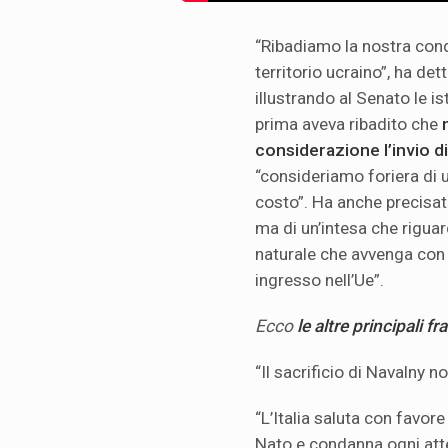
“Ribadiamo la nostra cond
territorio ucraino”, ha det
illustrando al Senato le is
prima aveva ribadito che
considerazione l’invio d
“consideriamo foriera di u
costo”. Ha anche precisato
ma di un’intesa che rigua
naturale che avvenga con 
ingresso nell’Ue”.
Ecco
le altre principali fra
“Il sacrificio di Navalny n
“L’Italia saluta con favore
Nato e condanna ogni att