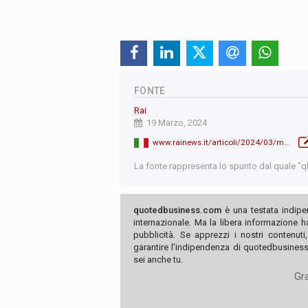
FONTE
Rai
19 Marzo, 2024
www.rainews.it/articoli/2024/03/meloni-al-senato-la-relazione-in-vista-del-consiglio-europeo--0a4176e7-5d17-4d49-9c6a-ce13c2123dbe.html
La fonte rappresenta lo spunto dal quale "qb"
quotedbusiness.com
è una testata indipe
internazionale. Ma la libera informazione 
pubblicità. Se apprezzi i nostri contenuti
garantire l'indipendenza di quotedbusiness.
sei anche tu.
Gra