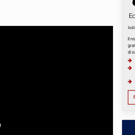
Indi
Il n
graf
di s
S