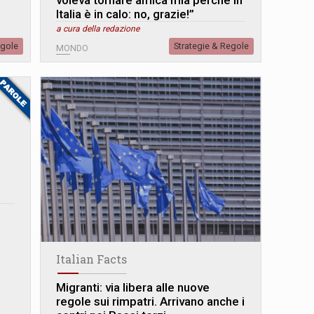
voleva tornare amica mia perché in
Italia è in calo: no, grazie!”
a cura della redazione
egole
Strategie & Regole
MONDO
Italian Facts
Migranti: via libera alle nuove
regole sui rimpatri. Arrivano anche i