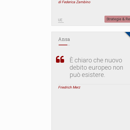
di Federica Zambino
Strategie & R
UE
Ansa
È chiaro che nuovo
debito europeo non
può esistere.
Friedrich Merz