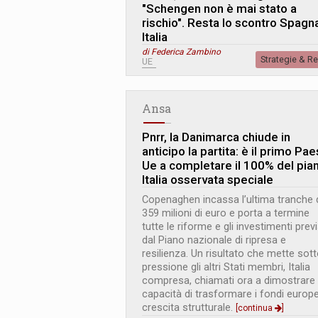
"Schengen non è mai stato a
rischio". Resta lo scontro Spagn
Italia
di Federica Zambino
Strategie & R
UE
Ansa
Pnrr, la Danimarca chiude in
anticipo la partita: è il primo Pa
Ue a completare il 100% del pia
Italia osservata speciale
Copenaghen incassa l’ultima tranche 
359 milioni di euro e porta a termine
tutte le riforme e gli investimenti previ
dal Piano nazionale di ripresa e
resilienza. Un risultato che mette sot
pressione gli altri Stati membri, Italia
compresa, chiamati ora a dimostrare 
capacità di trasformare i fondi europe
crescita strutturale.
[continua
]