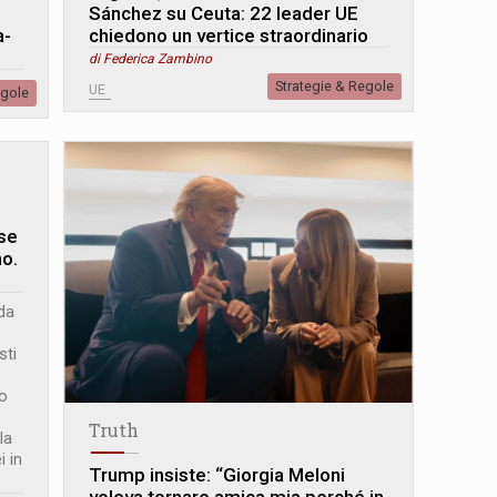
Sánchez su Ceuta: 22 leader UE
a-
chiedono un vertice straordinario
di Federica Zambino
Strategie & Regole
UE
egole
ese
no.
da
sti
to
Truth
la
i in
Trump insiste: “Giorgia Meloni