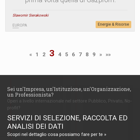
Slawomir Sierakowski
Energie & Risorse
EUROPA
3
«
1
2
4
5
6
7
8
9
»
»»
Sei un'Impresa, un'Istituzione, un'Organizzazione,
un Professionista?
Operi a livello internazionale nel settore Pubblico, Privato, No-
profit?
SERVIZI DI SELEZIONE, RACCOLTA ED
ANALISI DEI DATI
Scopri nel dettaglio cosa possiamo fare per te »