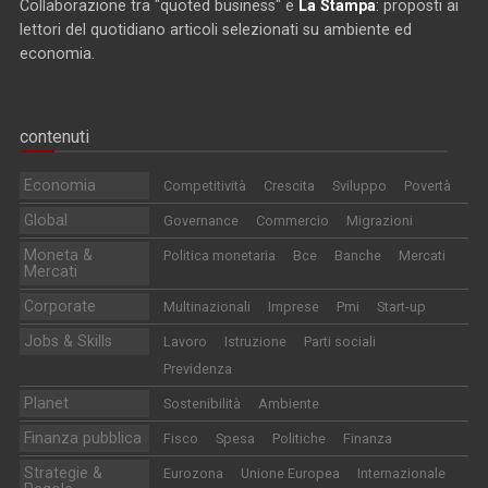
Collaborazione tra "quoted business" e
La Stampa
: proposti ai
lettori del quotidiano articoli selezionati su ambiente ed
economia.
contenuti
Economia
Competitività
Crescita
Sviluppo
Povertà
Global
Governance
Commercio
Migrazioni
Moneta &
Politica monetaria
Bce
Banche
Mercati
Mercati
Corporate
Multinazionali
Imprese
Pmi
Start-up
Jobs & Skills
Lavoro
Istruzione
Parti sociali
Previdenza
Planet
Sostenibilità
Ambiente
Finanza pubblica
Fisco
Spesa
Politiche
Finanza
Strategie &
Eurozona
Unione Europea
Internazionale