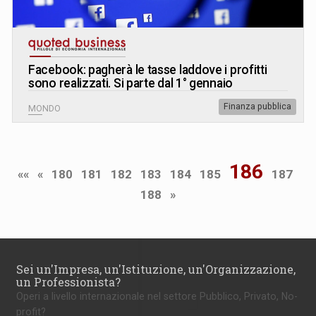
Facebook: pagherà le tasse laddove i profitti
sono realizzati. Si parte dal 1° gennaio
Finanza pubblica
MONDO
186
««
«
180
181
182
183
184
185
187
188
»
Sei un'Impresa, un'Istituzione, un'Organizzazione,
un Professionista?
Operi a livello internazionale nel settore Pubblico, Privato, No-
profit?