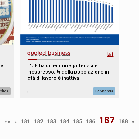
dei
L’UE ha un enorme potenziale
inespresso: ¼ della popolazione in
età di lavoro è inattiva
blica
Economia
UE
187
««
«
181
182
183
184
185
186
188
»