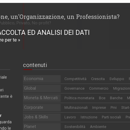
one, un'Organizzazione, un Professionista?
Pubblico, Privato, No-profit?
ACCOLTA ED ANALISI DEI DATI
e per te »
contenuti
iale
Economia
Competitività
Crescita
Sviluppo
Global
Governance
Commercio
Migrazion
ri
utente è
Moneta & Mercati
Politica monetaria
Bce
Banche
M
Corporate
Multinazionali
Imprese
Pmi
Start
r
Jobs & Skills
Lavoro
Istruzione
Parti sociali
Pr
iguarda
Planet
Sostenibilità
Ambiente
ndo le