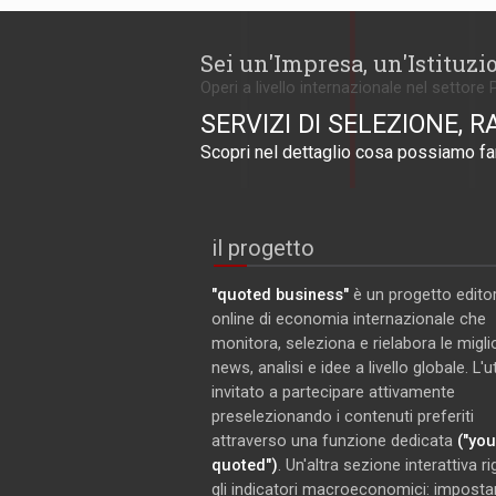
Sei un'Impresa, un'Istituzi
Operi a livello internazionale nel settore 
SERVIZI DI SELEZIONE, R
Scopri nel dettaglio cosa possiamo far
il progetto
"quoted business"
è un progetto editor
online di economia internazionale che
monitora, seleziona e rielabora le miglio
news, analisi e idee a livello globale. L'
invitato a partecipare attivamente
preselezionando i contenuti preferiti
attraverso una funzione dedicata
("you
quoted")
. Un'altra sezione interattiva r
gli indicatori macroeconomici: imposta