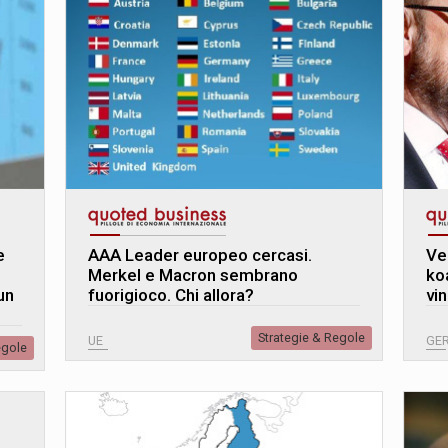
e
AAA Leader europeo cercasi.
Ve
Merkel e Macron sembrano
ko
un
fuorigioco. Chi allora?
vin
Strategie & Regole
UE
GE
egole