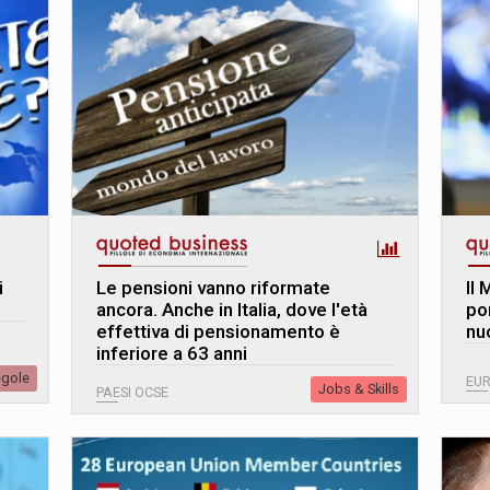
i
Le pensioni vanno riformate
Il 
ancora. Anche in Italia, dove l'età
po
effettiva di pensionamento è
nu
inferiore a 63 anni
egole
EU
Jobs & Skills
PAESI OCSE