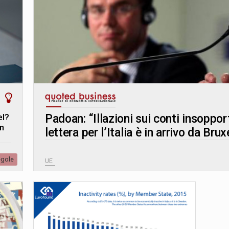
el?
Padoan: “Illazioni sui conti insopport
un
lettera per l’Italia è in arrivo da Brux
egole
UE