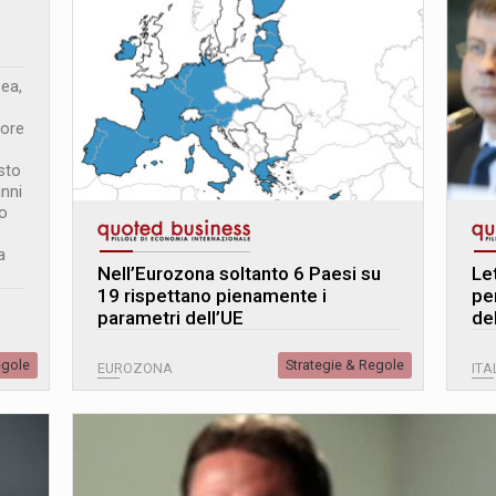
ea,
iore
sto
anni
lo
a
Nell’Eurozona soltanto 6 Paesi su
Let
19 rispettano pienamente i
pe
parametri dell’UE
de
egole
Strategie & Regole
EUROZONA
ITA