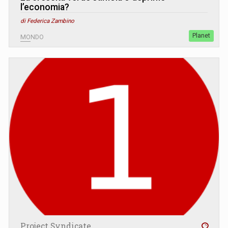
l’economia?
di Federica Zambino
Planet
MONDO
Project Syndicate