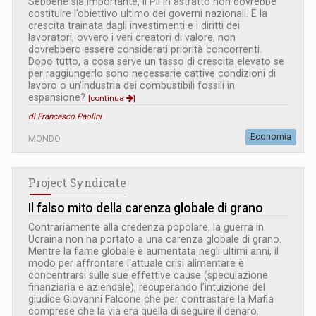
Sebbene sia importante, il Pil in astratto non dovrebbe
costituire l’obiettivo ultimo dei governi nazionali. E la
crescita trainata dagli investimenti e i diritti dei
lavoratori, ovvero i veri creatori di valore, non
dovrebbero essere considerati priorità concorrenti.
Dopo tutto, a cosa serve un tasso di crescita elevato se
per raggiungerlo sono necessarie cattive condizioni di
lavoro o un’industria dei combustibili fossili in
espansione?
[continua
]
di Francesco Paolini
Economia
MONDO
Project Syndicate
Il falso mito della carenza globale di grano
Contrariamente alla credenza popolare, la guerra in
Ucraina non ha portato a una carenza globale di grano.
Mentre la fame globale è aumentata negli ultimi anni, il
modo per affrontare l'attuale crisi alimentare è
concentrarsi sulle sue effettive cause (speculazione
finanziaria e aziendale), recuperando l’intuizione del
giudice Giovanni Falcone che per contrastare la Mafia
comprese che la via era quella di seguire il denaro.