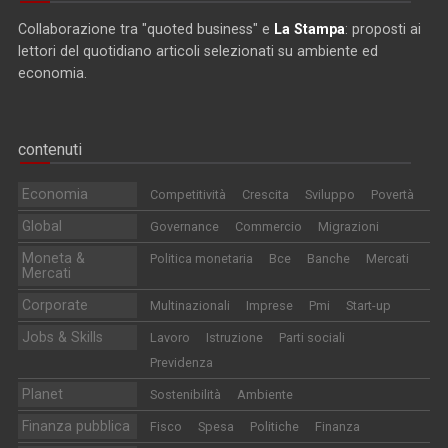
Collaborazione tra "quoted business" e
La Stampa
: proposti ai
lettori del quotidiano articoli selezionati su ambiente ed
economia.
contenuti
Economia
Competitività
Crescita
Sviluppo
Povertà
Global
Governance
Commercio
Migrazioni
Moneta &
Politica monetaria
Bce
Banche
Mercati
Mercati
Corporate
Multinazionali
Imprese
Pmi
Start-up
Jobs & Skills
Lavoro
Istruzione
Parti sociali
Previdenza
Planet
Sostenibilità
Ambiente
Finanza pubblica
Fisco
Spesa
Politiche
Finanza