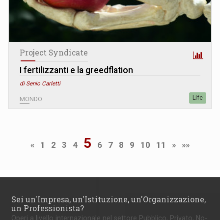
Project Syndicate
I fertilizzanti e la greedflation
di Senio Carletti
Life
MONDO
5
«
1
2
3
4
6
7
8
9
10
11
»
»»
Sei un'Impresa, un'Istituzione, un'Organizzazione,
un Professionista?
Operi a livello internazionale nel settore Pubblico, Privato, No-