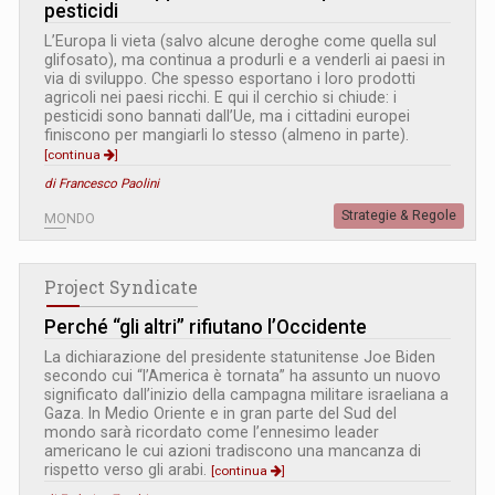
pesticidi
L’Europa li vieta (salvo alcune deroghe come quella sul
glifosato), ma continua a produrli e a venderli ai paesi in
via di sviluppo. Che spesso esportano i loro prodotti
agricoli nei paesi ricchi. E qui il cerchio si chiude: i
pesticidi sono bannati dall’Ue, ma i cittadini europei
finiscono per mangiarli lo stesso (almeno in parte).
[continua
]
di Francesco Paolini
Strategie & Regole
MONDO
Project Syndicate
Perché “gli altri” rifiutano l’Occidente
La dichiarazione del presidente statunitense Joe Biden
secondo cui “l’America è tornata” ha assunto un nuovo
significato dall’inizio della campagna militare israeliana a
Gaza. In Medio Oriente e in gran parte del Sud del
mondo sarà ricordato come l’ennesimo leader
americano le cui azioni tradiscono una mancanza di
rispetto verso gli arabi.
[continua
]