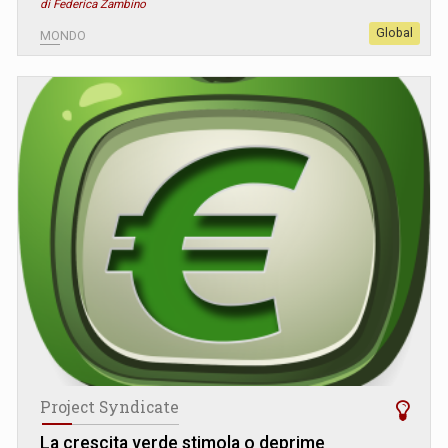
di Federica Zambino
Global
MONDO
Project Syndicate
La crescita verde stimola o deprime