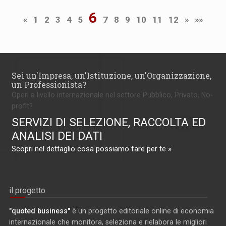
6
«
1
2
3
4
5
7
8
9
10
11
12
»
»»
Sei un'Impresa, un'Istituzione, un'Organizzazione,
un Professionista?
Operi a livello internazionale nel settore Pubblico, Privato, No-
profit?
SERVIZI DI SELEZIONE, RACCOLTA ED
ANALISI DEI DATI
Scopri nel dettaglio cosa possiamo fare per te »
il progetto
"quoted business"
è un progetto editoriale online di economia
internazionale che monitora, seleziona e rielabora le migliori