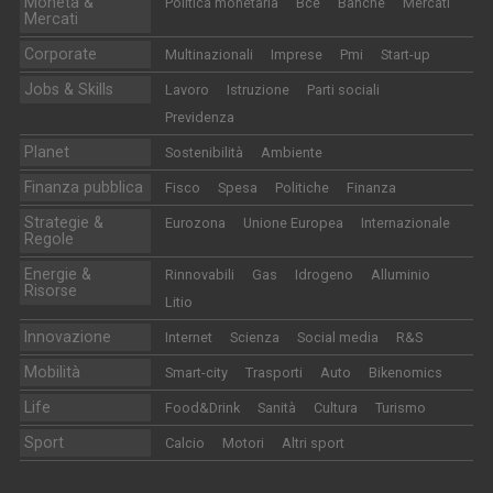
Moneta &
Politica monetaria
Bce
Banche
Mercati
Mercati
Corporate
Multinazionali
Imprese
Pmi
Start-up
Jobs & Skills
Lavoro
Istruzione
Parti sociali
Previdenza
Planet
Sostenibilità
Ambiente
Finanza pubblica
Fisco
Spesa
Politiche
Finanza
Strategie &
Eurozona
Unione Europea
Internazionale
Regole
Energie &
Rinnovabili
Gas
Idrogeno
Alluminio
Risorse
Litio
Innovazione
Internet
Scienza
Social media
R&S
Mobilità
Smart-city
Trasporti
Auto
Bikenomics
Life
Food&Drink
Sanità
Cultura
Turismo
Sport
Calcio
Motori
Altri sport