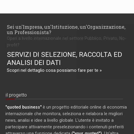
Sei un'Impresa, un'Istituzione, un'Organizzazione,
un Professionista?
Operi a livello internazionale nel settore Pubblico, Privato, No-
profit?
SERVIZI DI SELEZIONE, RACCOLTA ED
ANALISI DEI DATI
Scopri nel dettaglio cosa possiamo fare per te »
il progetto
"quoted business"
è un progetto editoriale online di economia
internazionale che monitora, seleziona e rielabora le migliori
news, analisi e idee a livello globale. L'utente è invitato a
partecipare attivamente preselezionando i contenuti preferiti
attraverso una funzione dedicata
("your quoted")
. Un'altra