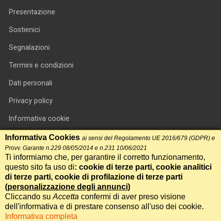
Presentazione
Sostienici
Segnalazioni
Termini e condizioni
Dati personali
Privacy policy
Informativa cookie
RSS feed
Informativa Cookies
ai sensi del Regolamento UE 2016/679 (GDPR) e
Provv. Garante n.229 08/05/2014 e n.231 10/06/2021
RSS Top News
Ti informiamo che, per garantire il corretto funzionamento,
questo sito fa uso di
: cookie di terze parti, cookie analitici
Contatti
di terze parti, cookie di profilazione di terze parti
(
personalizzazione degli annunci
)
Cliccando su
Accetta
confermi di aver preso visione
International Communication S.r.l. • P.IVA 14478081004 • Testata
dell'informativa e di prestare consenso all'uso dei cookie.
giornalistica n.191, reg. Tribunale di Roma del 14/12/2017
Informativa completa