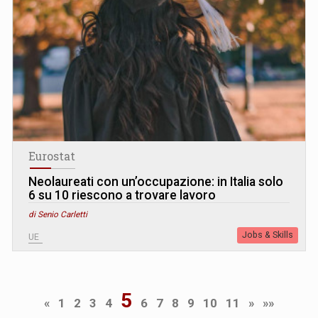
Eurostat
Neolaureati con un’occupazione: in Italia solo
6 su 10 riescono a trovare lavoro
di Senio Carletti
Jobs & Skills
UE
5
«
1
2
3
4
6
7
8
9
10
11
»
»»