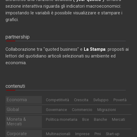
sezione interattiva riguarda gli indicatori macroeconomici:
impostando le variabili è possibile visualizzare e stampare i
grafici.
partnership
Collaborazione tra "quoted business" e
La Stampa
: proposti ai
lettori del quotidiano articoli selezionati su ambiente ed
economia.
contenuti
Economia
Competitività
Crescita
Sviluppo
Povertà
Global
Governance
Commercio
Migrazioni
Moneta &
Politica monetaria
Bce
Banche
Mercati
Mercati
Corporate
Multinazionali
Imprese
Pmi
Start-up