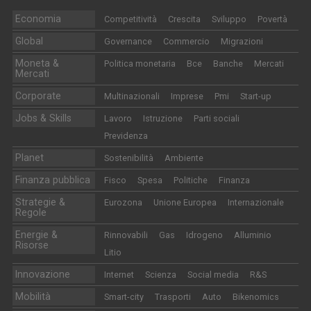
Economia
Competitività
Crescita
Sviluppo
Povertà
Global
Governance
Commercio
Migrazioni
Moneta &
Politica monetaria
Bce
Banche
Mercati
Mercati
Corporate
Multinazionali
Imprese
Pmi
Start-up
Jobs & Skills
Lavoro
Istruzione
Parti sociali
Previdenza
Planet
Sostenibilità
Ambiente
Finanza pubblica
Fisco
Spesa
Politiche
Finanza
Strategie &
Eurozona
Unione Europea
Internazionale
Regole
Energie &
Rinnovabili
Gas
Idrogeno
Alluminio
Risorse
Litio
Innovazione
Internet
Scienza
Social media
R&S
Mobilità
Smart-city
Trasporti
Auto
Bikenomics