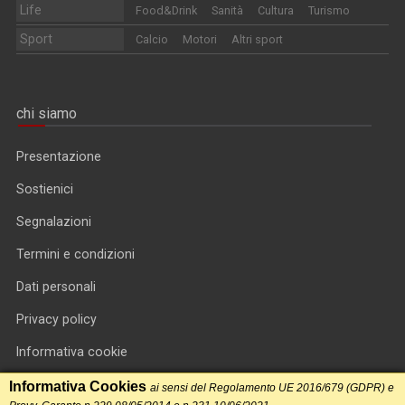
Life
Food&Drink
Sanità
Cultura
Turismo
Sport
Calcio
Motori
Altri sport
chi siamo
Presentazione
Sostienici
Segnalazioni
Termini e condizioni
Dati personali
Privacy policy
Informativa cookie
RSS feed
Informativa Cookies
ai sensi del Regolamento UE 2016/679 (GDPR) e