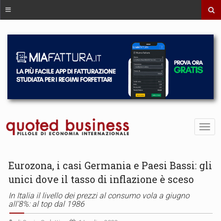
Eurozona, i casi Germania e Paesi Bassi: gli
unici dove il tasso di inflazione è sceso
In Italia il livello dei prezzi al consumo vola a giugno
all’8%: al top dal 1986