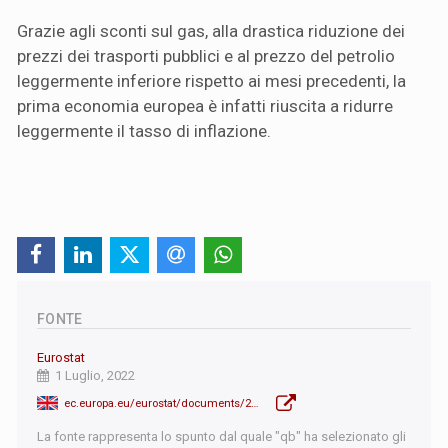
Grazie agli sconti sul gas, alla drastica riduzione dei
prezzi dei trasporti pubblici e al prezzo del petrolio
leggermente inferiore rispetto ai mesi precedenti, la
prima economia europea è infatti riuscita a ridurre
leggermente il tasso di inflazione.
FONTE
Eurostat
1 Luglio, 2022
ec.europa.eu/eurostat/documents/2995521/14644614/2-01072022-AP-EN.pdf/72dcf5e4-56cb-5b8c-1a1f-d342666b8657?t=1656592347325
La fonte rappresenta lo spunto dal quale "qb" ha selezionato gli