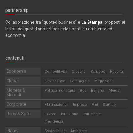
partnership
Collaborazione tra "quoted business" e
La Stampa
: proposti ai
lettori del quotidiano articoli selezionati su ambiente ed
economia.
contenuti
Economia
Competitività
Crescita
Sviluppo
Povertà
Global
Governance
Commercio
Migrazioni
Moneta &
Politica monetaria
Bce
Banche
Mercati
Mercati
Corporate
Multinazionali
Imprese
Pmi
Start-up
Jobs & Skills
Lavoro
Istruzione
Parti sociali
Previdenza
Planet
Sostenibilità
Ambiente