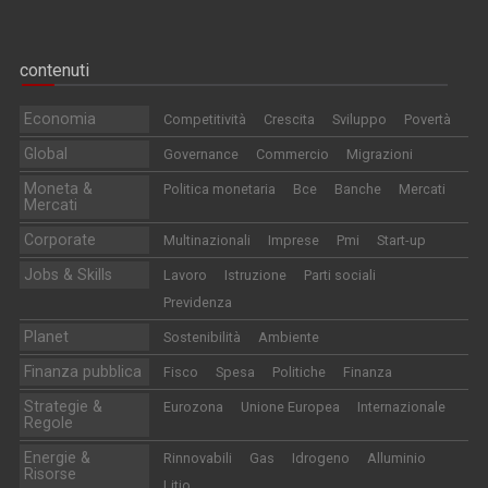
contenuti
Economia
Competitività
Crescita
Sviluppo
Povertà
Global
Governance
Commercio
Migrazioni
Moneta &
Politica monetaria
Bce
Banche
Mercati
Mercati
Corporate
Multinazionali
Imprese
Pmi
Start-up
Jobs & Skills
Lavoro
Istruzione
Parti sociali
Previdenza
Planet
Sostenibilità
Ambiente
Finanza pubblica
Fisco
Spesa
Politiche
Finanza
Strategie &
Eurozona
Unione Europea
Internazionale
Regole
Energie &
Rinnovabili
Gas
Idrogeno
Alluminio
Risorse
Litio