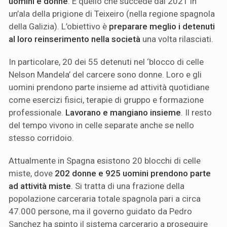
uomini e donne
. È quello che succede dal 2021 in
un’ala della prigione di Teixeiro (nella regione spagnola
della Galizia). L’obiettivo è
preparare meglio i detenuti
al loro reinserimento nella società
una volta rilasciati.
In particolare, 20 dei 55 detenuti nel ‘blocco di celle
Nelson Mandela’ del carcere sono donne. Loro e gli
uomini prendono parte insieme ad attività quotidiane
come esercizi fisici, terapie di gruppo e formazione
professionale.
Lavorano e mangiano insieme
. Il resto
del tempo vivono in celle separate anche se nello
stesso corridoio.
Attualmente in Spagna esistono 20 blocchi di celle
miste, dove
202 donne e 925 uomini prendono parte
ad attività miste
. Si tratta di una frazione della
popolazione carceraria totale spagnola pari a circa
47.000 persone, ma il governo guidato da Pedro
Sanchez ha spinto il sistema carcerario a proseguire