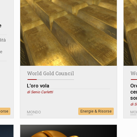
e
lità
 e
World Gold Council
Wo
L’oro vola
Or
cen
di Senio Carletti
so
di S
sorse
Energie & Risorse
MONDO
MO