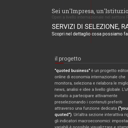
Sei un'Impresa, un'Istituzi
Operi a livello internazionale nel settore 
SERVIZI DI SELEZIONE, R
Scopri nel dettaglio cosa possiamo far
il progetto
"quoted business"
è un progetto editor
online di economia internazionale che
monitora, seleziona e rielabora le miglio
news, analisi e idee a livello globale. L'
invitato a partecipare attivamente
preselezionando i contenuti preferiti
attraverso una funzione dedicata
("you
quoted")
. Un'altra sezione interattiva r
gli indicatori macroeconomici: imposta
variabili è possibile visualizzare e stam