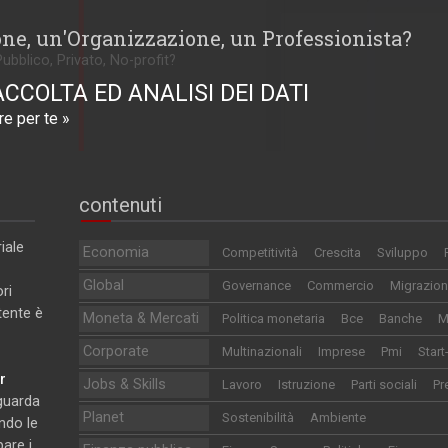
one, un'Organizzazione, un Professionista?
Pubblico, Privato, No-profit?
ACCOLTA ED ANALISI DEI DATI
e per te »
contenuti
iale
Economia
Competitività
Crescita
Sviluppo
Global
Governance
Commercio
Migrazion
ri
utente è
Moneta & Mercati
Politica monetaria
Bce
Banche
M
Corporate
Multinazionali
Imprese
Pmi
Start
r
Jobs & Skills
Lavoro
Istruzione
Parti sociali
Pr
iguarda
Planet
Sostenibilità
Ambiente
ndo le
pare i