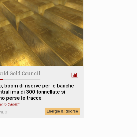
rld Gold Council
o, boom di riserve per le banche
trali ma di 300 tonnellate si
no perse le tracce
enio Carletti
Energie & Risorse
NDO