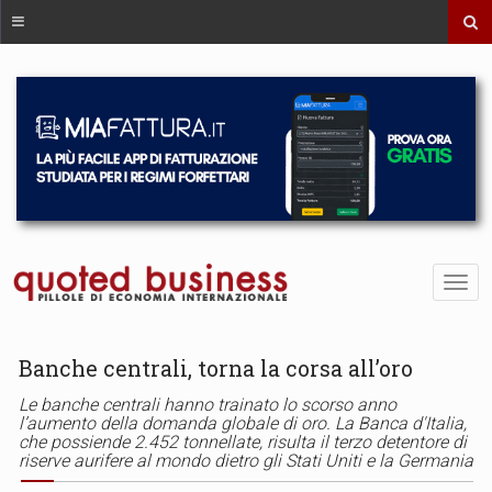
Banche centrali, torna la corsa all’oro
Le banche centrali hanno trainato lo scorso anno
l’aumento della domanda globale di oro. La Banca d'Italia,
che possiende 2.452 tonnellate, risulta il terzo detentore di
riserve aurifere al mondo dietro gli Stati Uniti e la Germania