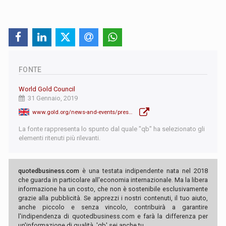
FONTE
World Gold Council
31 Gennaio, 2019
www.gold.org/news-and-events/press-releases/central-bank-buying-drives-growth-in-gold-demand-in-2018
La fonte rappresenta lo spunto dal quale "qb" ha selezionato gli
elementi ritenuti più rilevanti.
quotedbusiness.com
è una testata indipendente nata nel 2018
che guarda in particolare all'economia internazionale. Ma la libera
informazione ha un costo, che non è sostenibile esclusivamente
grazie alla pubblicità. Se apprezzi i nostri contenuti, il tuo aiuto,
anche piccolo e senza vincolo, contribuirà a garantire
l'indipendenza di quotedbusiness.com e farà la differenza per
un'informazione di qualità. 'qb' sei anche tu.