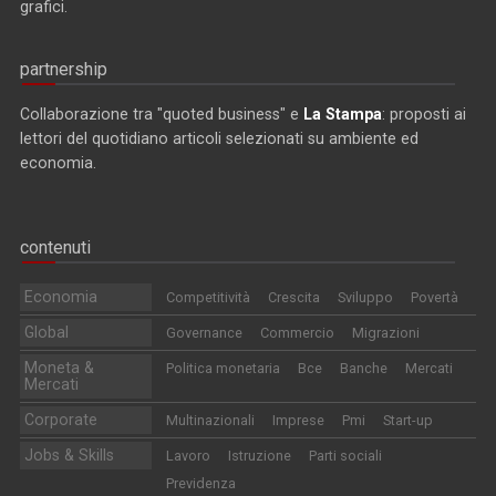
grafici.
partnership
Collaborazione tra "quoted business" e
La Stampa
: proposti ai
lettori del quotidiano articoli selezionati su ambiente ed
economia.
contenuti
Economia
Competitività
Crescita
Sviluppo
Povertà
Global
Governance
Commercio
Migrazioni
Moneta &
Politica monetaria
Bce
Banche
Mercati
Mercati
Corporate
Multinazionali
Imprese
Pmi
Start-up
Jobs & Skills
Lavoro
Istruzione
Parti sociali
Previdenza