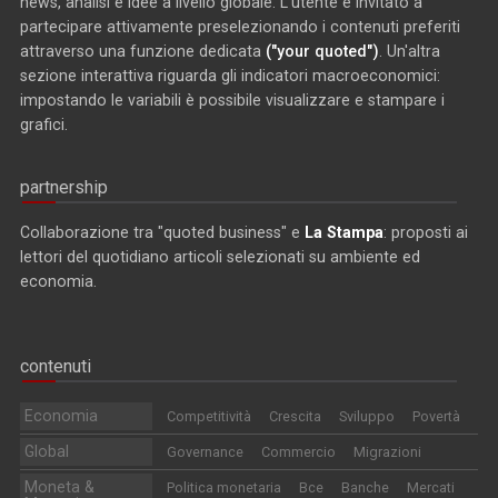
news, analisi e idee a livello globale. L'utente è invitato a
partecipare attivamente preselezionando i contenuti preferiti
attraverso una funzione dedicata
("your quoted")
. Un'altra
sezione interattiva riguarda gli indicatori macroeconomici:
impostando le variabili è possibile visualizzare e stampare i
grafici.
partnership
Collaborazione tra "quoted business" e
La Stampa
: proposti ai
lettori del quotidiano articoli selezionati su ambiente ed
economia.
contenuti
Economia
Competitività
Crescita
Sviluppo
Povertà
Global
Governance
Commercio
Migrazioni
Moneta &
Politica monetaria
Bce
Banche
Mercati