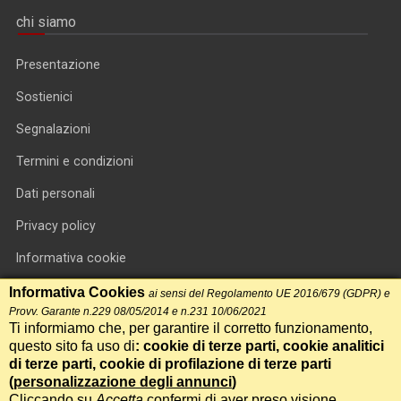
chi siamo
Presentazione
Sostienici
Segnalazioni
Termini e condizioni
Dati personali
Privacy policy
Informativa cookie
RSS feed
Informativa Cookies
ai sensi del Regolamento UE 2016/679 (GDPR) e
Provv. Garante n.229 08/05/2014 e n.231 10/06/2021
RSS Top News
Ti informiamo che, per garantire il corretto funzionamento,
questo sito fa uso di
: cookie di terze parti, cookie analitici
Contatti
di terze parti, cookie di profilazione di terze parti
(
personalizzazione degli annunci
)
Cliccando su
Accetta
confermi di aver preso visione