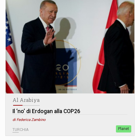
Al Arabiya
Il ‘no’ di Erdogan alla COP26
di Federica Zambino
Planet
TURCHIA