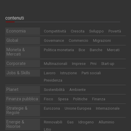
contenuti
Economia
Competitività
Crescita
Sviluppo
Povertà
Global
Governance
Commercio
Migrazioni
Moneta &
Politica monetaria
Bce
Banche
Mercati
Mercati
Corporate
Multinazionali
Imprese
Pmi
Start-up
Jobs & Skills
Lavoro
Istruzione
Parti sociali
Previdenza
Planet
Sostenibilità
Ambiente
Finanza pubblica
Fisco
Spesa
Politiche
Finanza
Strategie &
Eurozona
Unione Europea
Internazionale
Regole
Energie &
Rinnovabili
Gas
Idrogeno
Alluminio
Risorse
Litio