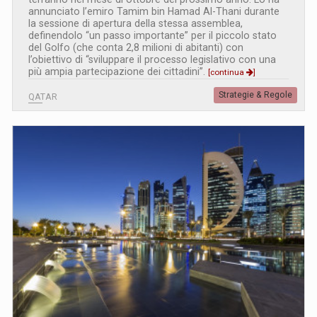
annunciato l’emiro Tamim bin Hamad Al-Thani durante
la sessione di apertura della stessa assemblea,
definendolo “un passo importante” per il piccolo stato
del Golfo (che conta 2,8 milioni di abitanti) con
l’obiettivo di “sviluppare il processo legislativo con una
più ampia partecipazione dei cittadini”.
[continua
]
Strategie & Regole
QATAR