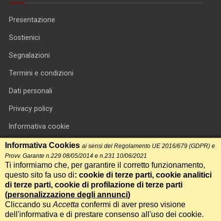
Presentazione
Sostienici
Segnalazioni
Termini e condizioni
Dati personali
Privacy policy
Informativa cookie
RSS feed
Informativa Cookies
ai sensi del Regolamento UE 2016/679 (GDPR) e
Provv. Garante n.229 08/05/2014 e n.231 10/06/2021
RSS Top News
Ti informiamo che, per garantire il corretto funzionamento,
questo sito fa uso di
: cookie di terze parti, cookie analitici
Contatti
di terze parti, cookie di profilazione di terze parti
(
personalizzazione degli annunci
)
Cliccando su
Accetta
confermi di aver preso visione
International Communication S.r.l. • P.IVA 14478081004 • Testata
dell'informativa e di prestare consenso all'uso dei cookie.
giornalistica n.191, reg. Tribunale di Roma del 14/12/2017