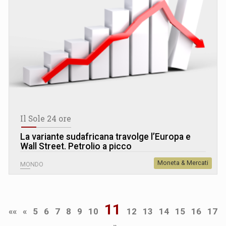
Il Sole 24 ore
La variante sudafricana travolge l’Europa e
Wall Street. Petrolio a picco
Moneta & Mercati
MONDO
11
««
«
5
6
7
8
9
10
12
13
14
15
16
17