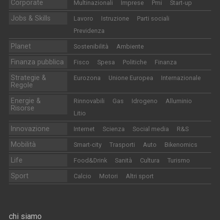
Corporate
Multinazionali
Imprese
Pmi
Start-up
Jobs & Skills
Lavoro
Istruzione
Parti sociali
Previdenza
Planet
Sostenibilità
Ambiente
Finanza pubblica
Fisco
Spesa
Politiche
Finanza
Strategie &
Eurozona
Unione Europea
Internazionale
Regole
Energie &
Rinnovabili
Gas
Idrogeno
Alluminio
Risorse
Litio
Innovazione
Internet
Scienza
Social media
R&S
Mobilità
Smart-city
Trasporti
Auto
Bikenomics
Life
Food&Drink
Sanità
Cultura
Turismo
Sport
Calcio
Motori
Altri sport
chi siamo