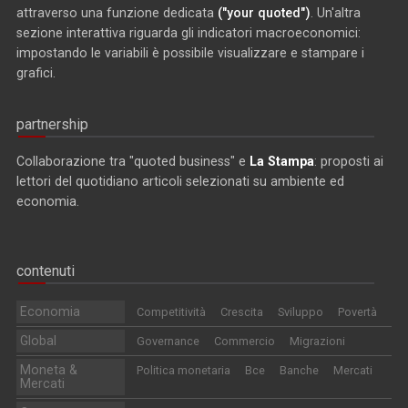
attraverso una funzione dedicata
("your quoted")
. Un'altra
sezione interattiva riguarda gli indicatori macroeconomici:
impostando le variabili è possibile visualizzare e stampare i
grafici.
partnership
Collaborazione tra "quoted business" e
La Stampa
: proposti ai
lettori del quotidiano articoli selezionati su ambiente ed
economia.
contenuti
Economia
Competitività
Crescita
Sviluppo
Povertà
Global
Governance
Commercio
Migrazioni
Moneta &
Politica monetaria
Bce
Banche
Mercati
Mercati