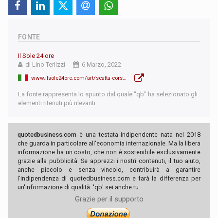
FONTE
Il Sole 24 ore
di Lino Terlizzi
6 Marzo, 2022
www.ilsole24ore.com/art/scatta-corsa-franco-svizzero-raggiunta-parita-l-euro-AE6NCvHB
La fonte rappresenta lo spunto dal quale "qb" ha selezionato gli
elementi ritenuti più rilevanti.
quotedbusiness.com
è una testata indipendente nata nel 2018
che guarda in particolare all'economia internazionale. Ma la libera
informazione ha un costo, che non è sostenibile esclusivamente
grazie alla pubblicità. Se apprezzi i nostri contenuti, il tuo aiuto,
anche piccolo e senza vincolo, contribuirà a garantire
l'indipendenza di quotedbusiness.com e farà la differenza per
un'informazione di qualità. 'qb' sei anche tu.
Grazie per il supporto