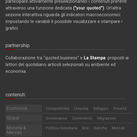
partecipare attivamente preselezionando i contenuti preferiti
attraverso una funzione dedicata
("your quoted")
. Un'altra
sezione interattiva riguarda gli indicatori macroeconomici:
impostando le variabili è possibile visualizzare e stampare i
grafici.
partnership
Collaborazione tra "quoted business" e
La Stampa
: proposti ai
lettori del quotidiano articoli selezionati su ambiente ed
economia.
contenuti
Economia
Competitività
Crescita
Sviluppo
Povertà
Global
Governance
Commercio
Migrazioni
Moneta &
Politica monetaria
Bce
Banche
Mercati
Mercati