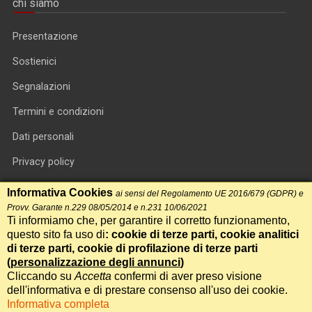
chi siamo
Presentazione
Sostienici
Segnalazioni
Termini e condizioni
Dati personali
Privacy policy
Informativa cookie
Informativa Cookies
ai sensi del Regolamento UE 2016/679 (GDPR) e
Provv. Garante n.229 08/05/2014 e n.231 10/06/2021
RSS feed
Ti informiamo che, per garantire il corretto funzionamento,
questo sito fa uso di
: cookie di terze parti, cookie analitici
RSS Top News
di terze parti, cookie di profilazione di terze parti
Contatti
(
personalizzazione degli annunci
)
Cliccando su
Accetta
confermi di aver preso visione
dell'informativa e di prestare consenso all'uso dei cookie.
International Communication S.r.l. • P.IVA 14478081004 • Testata
Informativa completa