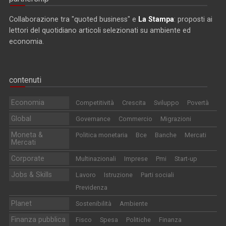
Collaborazione tra "quoted business" e
La Stampa
: proposti ai
lettori del quotidiano articoli selezionati su ambiente ed
economia.
contenuti
Economia
Competitività
Crescita
Sviluppo
Povertà
Global
Governance
Commercio
Migrazioni
Moneta &
Politica monetaria
Bce
Banche
Mercati
Mercati
Corporate
Multinazionali
Imprese
Pmi
Start-up
Jobs & Skills
Lavoro
Istruzione
Parti sociali
Previdenza
Planet
Sostenibilità
Ambiente
Finanza pubblica
Fisco
Spesa
Politiche
Finanza