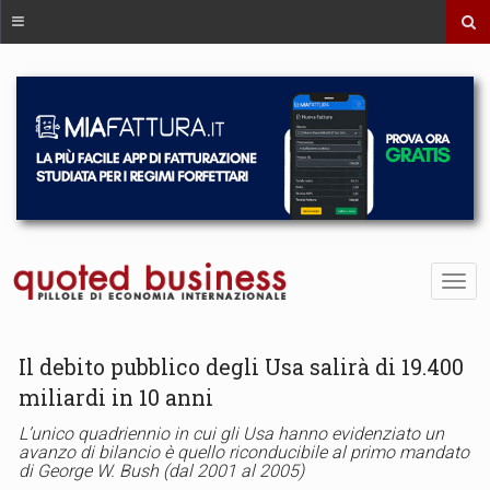
Il debito pubblico degli Usa salirà di 19.400
miliardi in 10 anni
L’unico quadriennio in cui gli Usa hanno evidenziato un
avanzo di bilancio è quello riconducibile al primo mandato
di George W. Bush (dal 2001 al 2005)