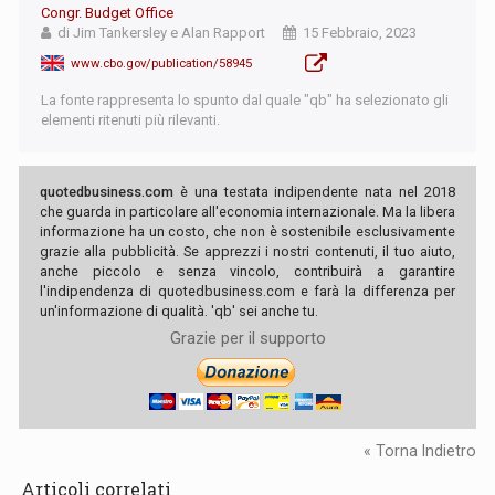
Congr. Budget Office
di Jim Tankersley e Alan Rapport
15 Febbraio, 2023
www.cbo.gov/publication/58945
La fonte rappresenta lo spunto dal quale "qb" ha selezionato gli
elementi ritenuti più rilevanti.
quotedbusiness.com
è una testata indipendente nata nel 2018
che guarda in particolare all'economia internazionale. Ma la libera
informazione ha un costo, che non è sostenibile esclusivamente
grazie alla pubblicità. Se apprezzi i nostri contenuti, il tuo aiuto,
anche piccolo e senza vincolo, contribuirà a garantire
l'indipendenza di quotedbusiness.com e farà la differenza per
un'informazione di qualità. 'qb' sei anche tu.
Grazie per il supporto
« Torna Indietro
Articoli correlati