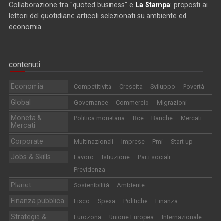
Collaborazione tra "quoted business" e
La Stampa
: proposti ai
lettori del quotidiano articoli selezionati su ambiente ed
economia.
contenuti
Economia
Competitività
Crescita
Sviluppo
Povertà
Global
Governance
Commercio
Migrazioni
Moneta &
Politica monetaria
Bce
Banche
Mercati
Mercati
Corporate
Multinazionali
Imprese
Pmi
Start-up
Jobs & Skills
Lavoro
Istruzione
Parti sociali
Previdenza
Planet
Sostenibilità
Ambiente
Finanza pubblica
Fisco
Spesa
Politiche
Finanza
Strategie &
Eurozona
Unione Europea
Internazionale