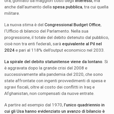
ora, gonfiato da maggiori costi degli
interessi
, ma
anche dall’aumento della
spesa
pubblica
, tra cui quella
militare.
La nuova stima è del
Congressional Budget Office
,
l‘Ufficio di bilancio del Parlamento. Nella sua
progressione, il totale del debito detenuto dal pubblico,
cioè non tra enti federali, sarà
equivalente al Pil nel
2024
e pari al 118% dell’output economico nel 2033.
La spirale del debito statunitense viene da lontano
. Si
è aggravata dopo la grande crisi del 2008 e
successivamente alla pandemia del 2020, che sono
state affrontate con ingenti provvedimenti di spesa e
sgravi fiscali, oltre al costo dei conflitti in Iraq e
Afghanistan, non compensati da nuove entrate.
A partire ad esempio dal 1970,
l’unico quadriennio in
cui gli Usa hanno evidenziato un avanzo di bilancio è