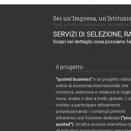
Sei un'Impresa, un'Istituzi
Operi a livello internazionale nel settore 
SERVIZI DI SELEZIONE, R
Scopri nel dettaglio cosa possiamo far
il progetto
"quoted business"
è un progetto editor
online di economia internazionale che
monitora, seleziona e rielabora le miglio
news, analisi e idee a livello globale. L'
invitato a partecipare attivamente
preselezionando i contenuti preferiti
attraverso una funzione dedicata
("you
quoted")
. Un'altra sezione interattiva r
gli indicatori macroeconomici: imposta