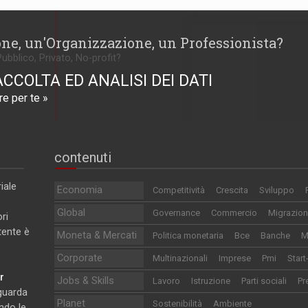
one, un'Organizzazione, un Professionista?
Pubblico, Privato, No-profit?
ACCOLTA ED ANALISI DEI DATI
e per te »
contenuti
iale
Economia
Competitività
Crescita
Sviluppo
Global
Governance
Commercio
Migrazion
ri
utente è
Moneta & Mercati
Politica monetaria
Bce
Banche
M
Corporate
Multinazionali
Imprese
Pmi
Start
r
Jobs & Skills
Lavoro
Istruzione
Parti sociali
Pr
iguarda
Planet
Sostenibilità
Ambiente
ndo le