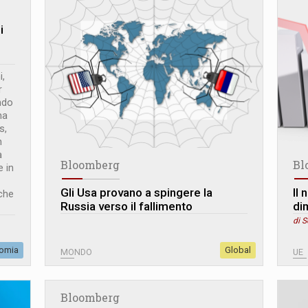
i
i,
r
ndo
na
s,
n
a
Bloomberg
Bl
e in
Gli Usa provano a spingere la
Il 
che
Russia verso il fallimento
di
di S
omia
Global
MONDO
UE
Bloomberg