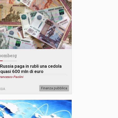
oomberg
 Russia paga in rubli una cedola
 quasi 600 mln di euro
rancesco Paolini
Finanza pubblica
SIA