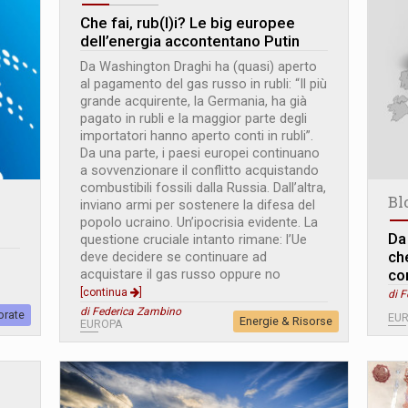
Che fai, rub(l)i? Le big europee
dell’energia accontentano Putin
Da Washington Draghi ha (quasi) aperto
al pagamento del gas russo in rubli: “Il più
grande acquirente, la Germania, ha già
pagato in rubli e la maggior parte degli
importatori hanno aperto conti in rubli”.
Da una parte, i paesi europei continuano
a sovvenzionare il conflitto acquistando
combustibili fossili dalla Russia. Dall’altra,
Bl
inviano armi per sostenere la difesa del
popolo ucraino. Un’ipocrisia evidente. La
Da
questione cruciale intanto rimane: l’Ue
che
deve decidere se continuare ad
co
acquistare il gas russo oppure no
[continua
]
di 
di Federica Zambino
orate
EU
Energie & Risorse
EUROPA