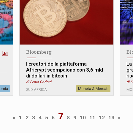
Bloomberg
Bl
I creatori della piattaforma
La
Africrypt scompaiono con 3,6 mld
gr
di dollari in bitcoin
ris
di Senio Carletti
di S
omia
Moneta & Mercati
SUD AFRICA
MO
7
«
1
2
3
4
5
6
8
9
10
11
12
13
»