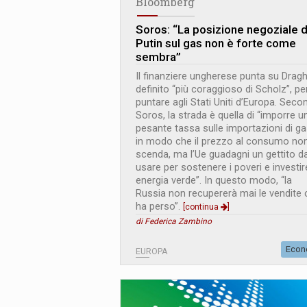
Bloomberg
Soros: “La posizione negoziale d
Putin sul gas non è forte come
sembra”
Il finanziere ungherese punta su Dragh
definito “più coraggioso di Scholz”, pe
puntare agli Stati Uniti d’Europa. Seco
Soros, la strada è quella di “imporre u
pesante tassa sulle importazioni di ga
in modo che il prezzo al consumo no
scenda, ma l’Ue guadagni un gettito d
usare per sostenere i poveri e investir
energia verde”. In questo modo, “la
Russia non recupererà mai le vendite 
ha perso”.
[continua
]
di Federica Zambino
Econ
EUROPA