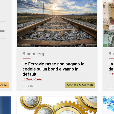
 suo
Bloomberg
Bl
Le Ferrovie russe non pagano le
La
cedole su un bond e vanno in
da
default
di F
di Senio Carletti
sorse
Moneta & Mercati
RUSSIA
RUS