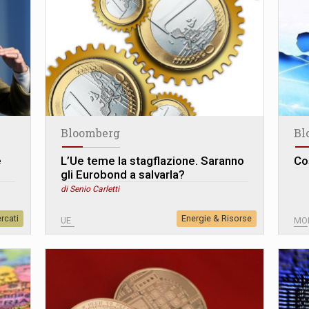
Bloomberg
Bl
e
L’Ue teme la stagflazione. Saranno
Co
gli Eurobond a salvarla?
di Senio Carletti
rcati
Energie & Risorse
UE
MO