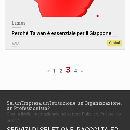
Limes
Perché Taiwan è essenziale per il Giappone
Global
ASIA
3
«
1
2
4
»
Sei un'Impresa, un'Istituzione, un'Organizzazione,
un Professionista?
Operi a livello internazionale nel settore Pubblico, Privato, No-
profit?
SERVIZI DI SELEZIONE, RACCOLTA ED