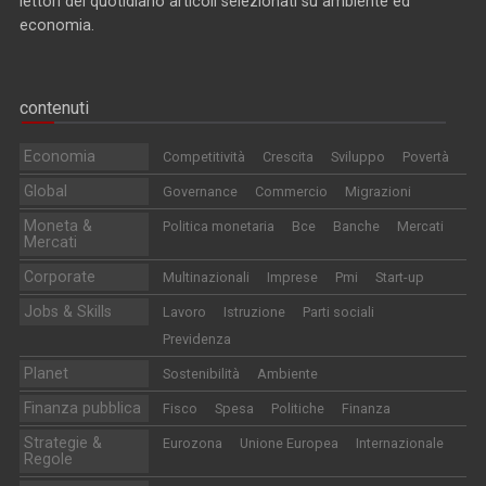
lettori del quotidiano articoli selezionati su ambiente ed
economia.
contenuti
Economia
Competitività
Crescita
Sviluppo
Povertà
Global
Governance
Commercio
Migrazioni
Moneta &
Politica monetaria
Bce
Banche
Mercati
Mercati
Corporate
Multinazionali
Imprese
Pmi
Start-up
Jobs & Skills
Lavoro
Istruzione
Parti sociali
Previdenza
Planet
Sostenibilità
Ambiente
Finanza pubblica
Fisco
Spesa
Politiche
Finanza
Strategie &
Eurozona
Unione Europea
Internazionale
Regole