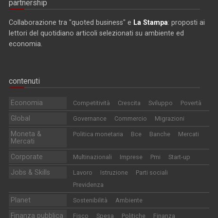
partnership
Collaborazione tra "quoted business" e
La Stampa
: proposti ai
lettori del quotidiano articoli selezionati su ambiente ed
economia.
contenuti
Economia
Competitività
Crescita
Sviluppo
Povertà
Global
Governance
Commercio
Migrazioni
Moneta &
Politica monetaria
Bce
Banche
Mercati
Mercati
Corporate
Multinazionali
Imprese
Pmi
Start-up
Jobs & Skills
Lavoro
Istruzione
Parti sociali
Previdenza
Planet
Sostenibilità
Ambiente
Finanza pubblica
Fisco
Spesa
Politiche
Finanza